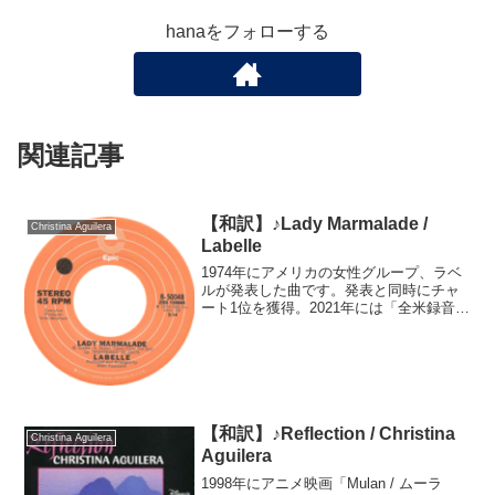
hanaをフォローする
関連記事
【和訳】♪Lady Marmalade /
Christina Aguilera
Labelle
1974年にアメリカの女性グループ、ラベ
ルが発表した曲です。発表と同時にチャ
ート1位を獲得。2021年には「全米録音資
料登録簿」に登録されました。多くのア
ーティストにカバーされていますが、中
でも2001年に公開されたオーストラリア
とアメリカ...
【和訳】♪Reflection / Christina
Christina Aguilera
Aguilera
1998年にアニメ映画「Mulan / ムーラ