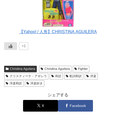
【Yahoo! / 人形】CHRISTINA AGUILERA
+1
Christina Aguilera
Christina Aguilera
Fighter
クリスティーナ・アギレラ
和訳
歌詞和訳
洋楽
洋楽和訳
洋楽好き
シェアする
X
Facebook