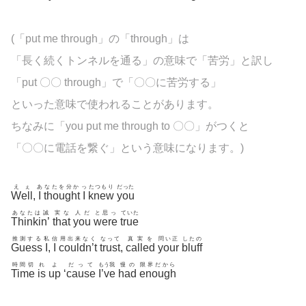
(「put me through」の「through」は
「長く続くトンネルを通る」の意味で「苦労」と訳し
「put 〇〇 through」で「〇〇に苦労する」
といった意味で使われることがあります。
ちなみに「you put me through to 〇〇」がつくと
「〇〇に電話を繋ぐ」という意味になります。)
えぇ
あ
なたを分か
っ
たつもり
だった
Well
,
I
thought
I
knew
you
あなたは誠
実な
人だ
と思っ
ていた
Thinkin’
that
you
were
true
推測する
私
信
用出来なく
なって
真実を
問い正
したの
Guess
I
,
I
couldn’t
trust
,
called
your
bluff
時間切
れ
よ
だって
もう我
慢の
限界だから
Time
is
up
‘
cause
I’ve
had
enough