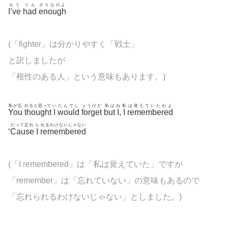
もう
うん
ざりなのよ
I’ve
had
enough
(「fighter」は分かりやすく「戦士」
と訳しましたが
「根性のある人」という意味もあります。)
私が忘
れると思って
い
たんでし
ょうけど
私は
ね
私
は覚えていたわよ
You
thought
I
would
forget
but
I
,
I
remembered
だって忘れ
ら
れるわけないじゃない
‘
Cause
I
remembered
(「I remembered」は「私は覚えていた」ですが
「remember」は「忘れていない」の意味もあるので
「忘れられるわけないじゃない」としました。)