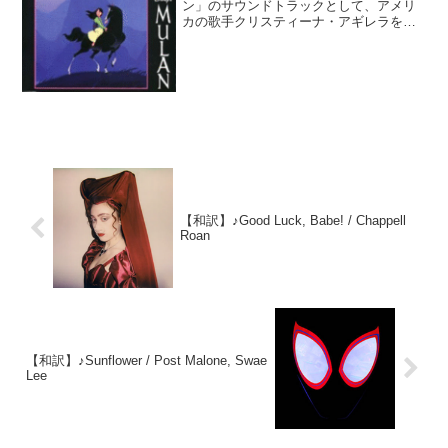
ン」のサウンドトラックとして、アメリ
カの歌手クリスティーナ・アギレラをボ
ーカルに迎え発表された曲です。劇中で
はフィリピンの歌手レア・サロンガが主
人公ムーランとして歌唱しています。ど
ちらの歌唱も素...
【和訳】♪Good Luck, Babe! / Chappell
Roan
【和訳】♪Sunflower / Post Malone, Swae
Lee