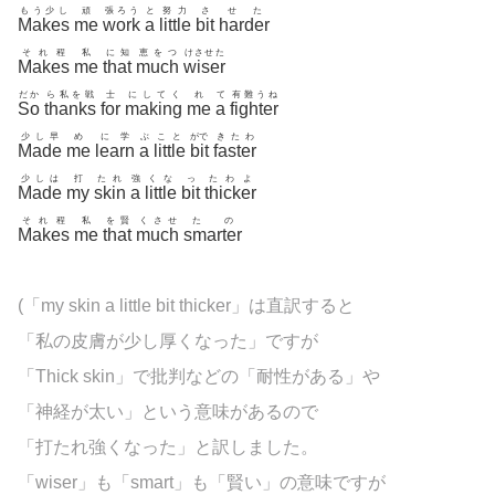
もう少し
頑
張ろう
と
努力
さ
せた
Makes
me
work
a
little
bit
harder
それ程
私
に知
恵をつ
けさせた
Makes
me
that
much
wiser
だか
ら私を戦
士
にしてく
れ
て
有難うね
So
thanks
for
making
me
a
fighter
少し早
め
に学
ぶ
こと
がで
きたわ
Made
me
learn
a
little
bit
faster
少しは
打
たれ
強
くな
っ
たわよ
Made
my
skin
a
little
bit
thicker
それ程
私
を賢
くさせ
たの
Makes
me
that
much
smarter
(「my skin a little bit thicker」は直訳すると
「私の皮膚が少し厚くなった」ですが
「Thick skin」で批判などの「耐性がある」や
「神経が太い」という意味があるので
「打たれ強くなった」と訳しました。
「wiser」も「smart」も「賢い」の意味ですが