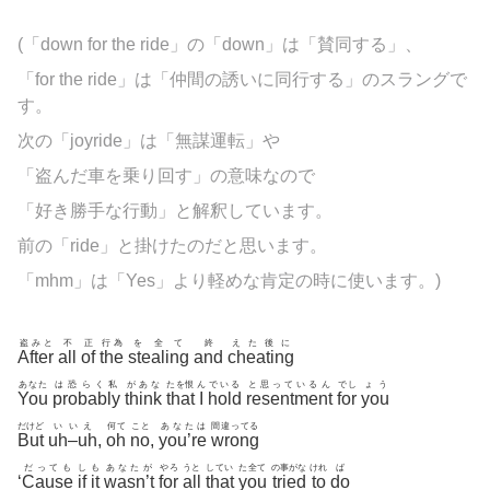
(「down for the ride」の「down」は「賛同する」、
「for the ride」は「仲間の誘いに同行する」のスラングで
す。
次の「joyride」は「無謀運転」や
「盗んだ車を乗り回す」の意味なので
「好き勝手な行動」と解釈しています。
前の「ride」と掛けたのだと思います。
「mhm」は「Yes」より軽めな肯定の時に使います。)
盗みと
不
正
行為
を全て
終
えた後に
After
all
of
the
stealing
and
cheating
あなた
は恐らく私
があな
たを恨
ん
でいる
と思っているん
でし
ょう
You
probably
think
that
I
hold
resentment
for
you
だけど
い
い
え
何て
こと
あなたは
間違ってる
But
uh
–
uh
,
oh
no
,
you’re
wrong
だっても
し
も
あなたが
やろ
うと
してい
た全て
の事がな
けれ
ば
‘
Cause
if
it
wasn’t
for
all
that
you
tried
to
do