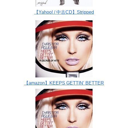
【Yahoo! / 中古CD】Stripped
【amazon】KEEPS GETTIN’ BETTER