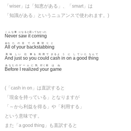
「wiser」は「知恵がある」、「smart」は
「知識がある」というニュアンスで使われます。)
こんな事
になる
と思
ってなかった
Never
saw
it
coming
あな
た
の全
ての裏切りと
All
of
your
backstabbing
美味
しい
仕
事を
利用で
きるよ
う
に
し
ていた
なんて
And
just
so
you
could
cash
in
on
a
good
thing
あなたの
ゲ
ームに気
付く前
はね
Before
I
realized
your
game
(「cash in on」は直訳すると
「現金を持っている」となりますが
「～から利益を得る」や「利用する」
という意味です。
また「a good thing」も直訳すると