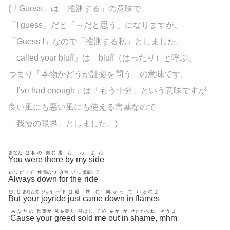
(「Guess」は「推測する」の意味で
「I guess」だと「～だと思う」になりますが、
「Guess I」なので「推測する私」としました。
「called your bluff」は「bluff（はったり）と呼ぶ」
つまり「本物かどうか証拠を問う」の意味です。
「I’ve had enough」は「もう十分」という意味ですが
良い風にも悪い風にも使える言葉なので
「我慢の限界」としました。)
あなた
は私の
側に居
た
わ
よね
You
were
there
by
my
side
いつだって
仲間のつ
き合
いに
参加して
Always
down
for
the
ride
だけど
あなたの
ジョイライド
は崩
壊に
向かっ
て
いるのよ
But
your
joyride
just
came
down
in
flames
あなたの
欲望が
私を売り
飛ばし
て恥
をか
か
せたからね
そうよ
‘
Cause
your
greed
sold
me
out
in
shame
,
mhm