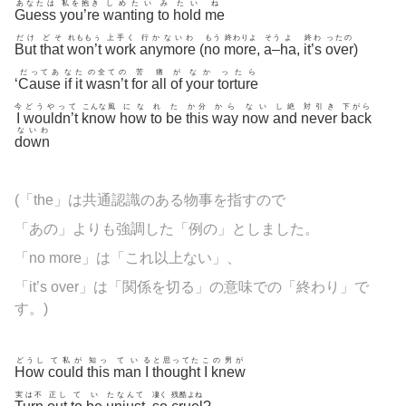
あなたは
私を抱き
しめたい
み
たい
ね
Guess
you’re
wanting
to
hold
me
だけ
どそ
れももぅ
上手く
行かないわ
もう
終わりよ
そ
う
よ
終わ
ったの
But
that
won’t
work
anymore
(
no
more
,
a
–
ha
,
it’s
over
)
だってあ
な
た
の全ての
苦
痛
が
なか
ったら
‘
Cause
if
it
wasn’t
for
all
of
your
torture
今
どうやって
こんな風
にな
れ
た
か分
から
ない
し絶
対引き
下がら
I
wouldn’t
know
how
to
be
this
way
now
and
never
back
ないわ
down
(「the」は共通認識のある物事を指すので
「あの」よりも強調した「例の」としました。
「no more」は「これ以上ない」、
「it’s over」は「関係を切る」の意味での「終わり」で
す。)
どうし
て私が
知っ
てい
る
と思ってた
こ
の男が
How
could
this
man
I
thought
I
knew
実は不
正し
て
い
たなんて
凄く
残酷よね