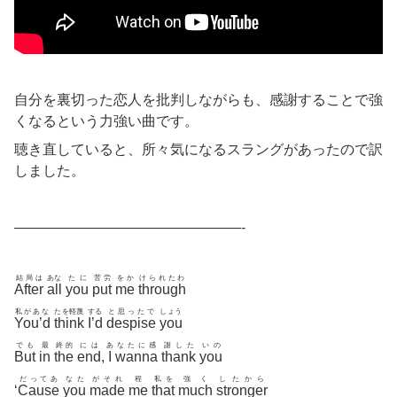
自分を裏切った恋人を批判しながらも、感謝することで強
くなるという力強い曲です。
聴き直していると、所々気になるスラングがあったので訳
しました。
————————————————-
結局は
あな
たに
苦労
をか
けられたわ
After
all
you
put
me
through
私があな
たを軽蔑
する
と思ったで
しょう
You’d
think
I’d
despise
you
でも
最
終的
には
あ
なたに感
謝した
いの
But
in
the
end
,
I
wanna
thank
you
だってあ
なた
がそれ
程
私を
強く
したから
‘
Cause
you
made
me
that
much
stronger