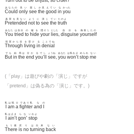
Turn
out
to
be
unjust
,
so
cruel
?
あなたの
良い
面し
か見
えてい
な
かった
Could
only
see
the
good
in
you
真実を見ない
よう
に
演じ
てい
たのよ
Pretended
not
to
see
the
truth
あなた
は自分
の
嘘を
隠そう
とした
自分を
偽装したの
You
tried
to
hide
your
lies
,
disguise
yourself
現実から目
を背け
る
ことでね
Through
living
in
denial
でも
結
局は
分か
るでし
ょうね
あなた
は私を止
められ
ない
But
in
the
end
you’ll
see
,
you
won’t
stop
me
(「play」は遊びや劇の「演じ」ですが
「pretend」は偽る為の「演じ」です。)
私
は戦
士
であり私
な
の
I
am
a
fighter
and
I
私
は止ま
らな
いわよ
I
ain’t
gon’
stop
もう後
戻
り
は出来
ない
There
is
no
turning
back