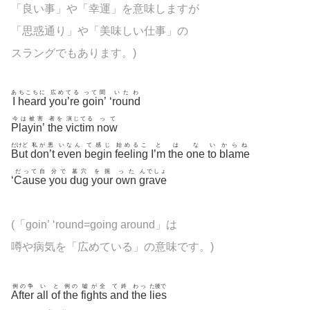
「良い事」や「幸運」を意味しますが
「思惑通り」や「美味しい仕事」の
スラングでもあります。)
あ
ちこちに
広めてる
って聞
いたわ
I
heard
you’re
goin’
‘
round
今は被害
者を
演じてる
って
Playin’
the
victim
now
だけど
私が悪
いなん
て感じ
始めるこ
と
は
な
い
からね
But
don’t
even
begin
feeling
I’m
the
one
to
blame
だって自
分で
墓穴
を掘
った
んでしょ
‘
Cause
you
dug
your
own
grave
(「goin’ ‘round=going around」は
噂や病気を「広めている」の意味です。)
例の争
い
と
例の
嘘が全
て終
わっ
た後で
After
all
of
the
fights
and
the
lies