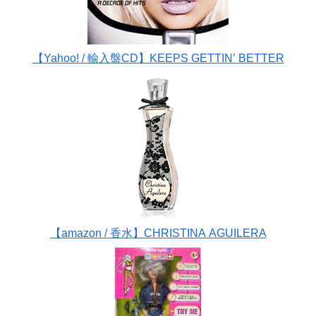
【Yahoo! / 輸入盤CD】KEEPS GETTIN’ BETTER
【amazon / 香水】CHRISTINA AGUILERA