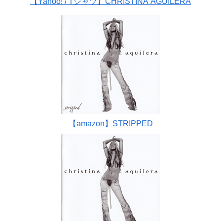
【Yahoo! / Tシャツ】CHRISTINA AGUILERA
【amazon】STRIPPED