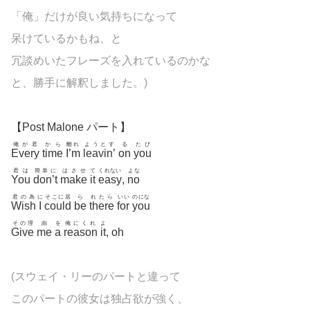
「俺」だけが良い気持ちになって
呆けているかもね、と
冗談めいたフレーズを入れているのかな
と、勝手に解釈しました。)
【Post Malone パート】
俺が君
から
離れ
ようとす
る
たび
Every
time
I’m
leavin’
on
you
君は
簡単に
はさせ
て
くれない
よな
You
don’t
make
it
easy
,
no
君の為
に
そこに居
ら
れたら
いい
のにな
Wish
I
could
be
there
for
you
その理
由
を
俺にくれ
よ
Give
me
a
reason
it
, oh
(スウェイ・リーのパートと違って
このパートの彼女は独占欲が強く、