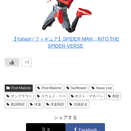
【Yahoo! / フィギュア】SPIDER-MAN：INTO THE
SPIDER-VERSE
+3
Post Malone
Post Malone
Sunflower
Swae Lee
サンフラワー
スウェイ・リー
ポスト・マローン
和訳
歌詞和訳
洋楽
洋楽和訳
洋楽好き
シェアする
X
Facebook