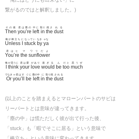
繋がるのではと解釈しました。)
その後
君は塵の
中に
取り
残さ
れる
Then
you’re
left
in
the
dust
俺が棒立ち
に
なってい
なき
ゃな
Unless
I
stuck
by
ya
君はヒ
マ
ワリだよ
You’re
the
sunflower
俺
が思うに
君は愛
があり
過ぎる
ん
だと
思うぜ
I
think
your
love
would
be
too
much
でなき
ゃ君はす
ぐに
塵の中
に
取り残
される
Or
you’ll
be
left
in
the
dust
(以上のことを踏まえるとマローンパートのサビは
リーパートとは意味が違ってきます。
「塵の中」は慌ただしく彼が出て行った後、
「stuck」も「暇でそこに居る」という意味で
「棒立ち」という意味に変わってきます。