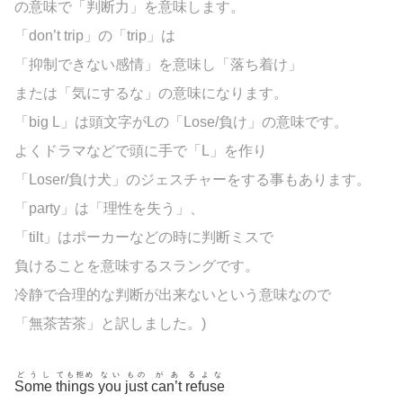
の意味で「判断力」を意味します。
「don’t trip」の「trip」は
「抑制できない感情」を意味し「落ち着け」
または「気にするな」の意味になります。
「big L」は頭文字がLの「Lose/負け」の意味です。
よくドラマなどで頭に手で「L」を作り
「Loser/負け犬」のジェスチャーをする事もあります。
「party」は「理性を失う」、
「tilt」はポーカーなどの時に判断ミスで
負けることを意味するスラングです。
冷静で合理的な判断が出来ないという意味なので
「無茶苦茶」と訳しました。)
どうし
ても拒め
ない
もの
があ
るよな
Some
things
you
just
can’t
refuse