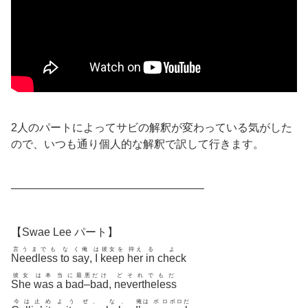
2人のパートによってサビの解釈が変わっている気がした
ので、いつも通り個人的な解釈で訳して行きます。
—————————————————–
【Swae Lee パート】
言うまでも
な
く俺
は
彼女を
抑え
る
よ
Needless
to
say
,
I
keep
her
in
check
彼女
は本
当
に最
悪
だけ
どそれでもだ
She
was
a
bad
–
bad
,
nevertheless
今は止
め
よう
ぜ、
な、
俺は
ボ
ロボロだ