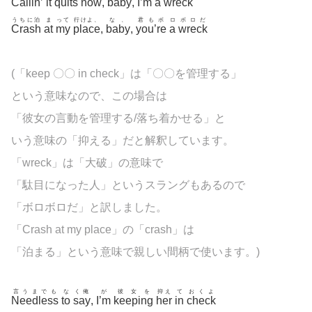
Callin’
it
quits
now
,
baby
,
I’m
a
wreck
うちに泊
ま
って
行けよ、
な、
君もボ
ロ
ボロだ
Crash
at
my
place
,
baby
,
you’re
a
wreck
(「keep 〇〇 in check」は「〇〇を管理する」
という意味なので、この場合は
「彼女の言動を管理する/落ち着かせる」と
いう意味の「抑える」だと解釈しています。
「wreck」は「大破」の意味で
「駄目になった人」というスラングもあるので
「ボロボロだ」と訳しました。
「Crash at my place」の「crash」は
「泊まる」という意味で親しい間柄で使います。)
言うまでも
な
く俺
が
彼女を
抑え
て
おくよ
Needless
to
say
,
I’m
keeping
her
in
check