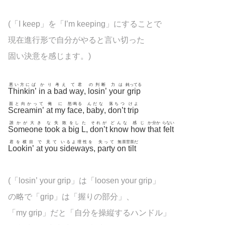
(「I keep」を「I’m keeping」にすることで
現在進行形で自分がやると言い切った
固い決意を感じます。)
悪い方にば
か
り
考え
て君
の判断
力は
鈍ってる
Thinkin’
in
a
bad
way
,
losin’
your
grip
面と向かって
俺
に
怒鳴る
んだな
落ちつ
けよ
Screamin’
at
my
face
,
baby
,
don’t
trip
誰かが大き
な失
敗
をし
た
それが
どんな
感じ
か分か
らない
Someone
took
a
big
L
,
don’t
know
how
that
felt
君を横目
で
見て
いるよ理性を
失って
無茶
苦茶だ
Lookin’
at
you
sideways
,
party
on
tilt
(「losin’ your grip」は「loosen your grip」
の略で「grip」は「握りの部分」、
「my grip」だと「自分を操縦するハンドル」