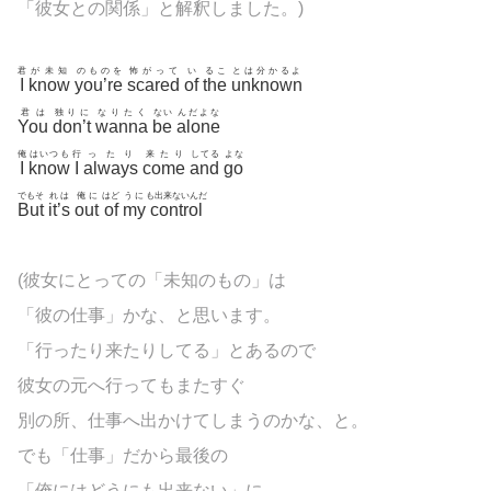
「彼女との関係」と解釈しました。)
君
が未知
のものを
怖がって
い
るこ
とは分かるよ
I
know
you’re
scared
of
the
unknown
君は
独りに
なりたく
ない
んだよな
You
don’t
wanna
be
alone
俺
はいつも
行
ったり
来たり
してる
よな
I
know
I
always
come
and
go
でもそ
れは
俺に
はど
うに
も出来ないんだ
But
it’s
out
of
my
control
(彼女にとっての「未知のもの」は
「彼の仕事」かな、と思います。
「行ったり来たりしてる」とあるので
彼女の元へ行ってもまたすぐ
別の所、仕事へ出かけてしまうのかな、と。
でも「仕事」だから最後の
「俺にはどうにも出来ない」に