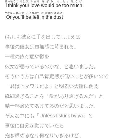
俺
が思うに
君は愛
があり
過ぎる
ん
だと
思うぜ
I
think
your
love
would
be
too
much
でなき
ゃ君はす
ぐに
塵の中
に
取り残
される
Or
you’ll
be
left
in
the
dust
(もしも彼女に手を出してしまえば
事後の彼女は虚無感に苛まれる。
一種の依存症や鬱を
彼女が患っているのかな、と思いました。
そういう方は自己肯定感が低いことが多いので
「君はヒマワリだよ」と明るい大輪に例え
繊細過ぎることを「愛があり過ぎるんだ」と
精一杯褒めてあげてるのだと思いました。
そんな中にも「Unless I stuck by ya」と
事後に自分が動けていたら
抱き締めるなり何なりできるけど、