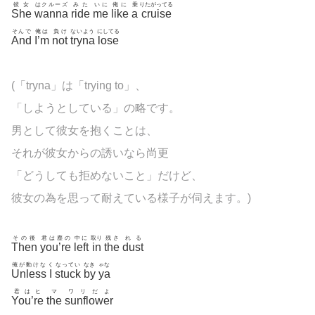
彼女
はクルーズ
みた
いに
俺に
乗
りたがってる
She
wanna
ride
me
like
a
cruise
そんで
俺は
負け
ないよう
にしてる
And
I’m
not
tryna
lose
(「tryna」は「trying to」、
「しようとしている」の略です。
男として彼女を抱くことは、
それが彼女からの誘いなら尚更
「どうしても拒めないこと」だけど、
彼女の為を思って耐えている様子が伺えます。)
その後
君は塵の
中に
取り
残さ
れる
Then
you’re
left
in
the
dust
俺が動けな
く
なってい
なき
ゃな
Unless
I
stuck
by
ya
君はヒ
マ
ワリだよ
You’re
the
sunflower