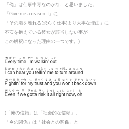
「俺」は仕事中毒なのかな、と思いました。
「Give me a reason it」に
「その場を離れる(恐らく仕事)より大事な理由」に
不安を抱えている彼女が該当しない事が
この解釈になった理由の一つです。)
俺が外
に出
かけ
るたび
にさ
Every
time
I’m
walkin’
out
君
が行
き先を
変え
てと言っ
てる
の
が聞こ
えるんだ
I
can
hear
you
tellin’
me
to
turn
around
俺の信頼
の為
に
戦って
るけ
ど君
は引き
下がら
ないな
Fightin’
for
my
trust
and
you
won’t
back
down
例え今
の
関
係を危
険に
さ
らす
ことに
なって
も
Even
if
we
gotta
risk
it
all
right
now
,
oh
(「俺の信頼」は「社会的な信頼」、
「今の関係」は「社会との関係」と