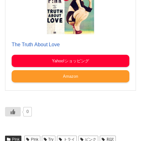
The Truth About Love
Yahoo!ショッピング
Amazon
0
P!nk
P!nk
Try
トライ
ピンク
和訳