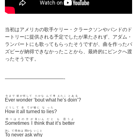
当初はアメリカの歌手ケリー・クラークソンやバンドのド
ートリーに提供される予定でしたが果たされず、アダム・
ランバートにも歌ってもらったそうですが、曲を作ったバ
ズビーが納得できなかったことから、最終的にピンクへ渡
ったそうです。
————————————-
今まで
彼が何して
たかな
んて考
えたこ
とある
Ever
wonder
‘
bout
what
he’s
doin’
?
どうし
て
全
てが嘘に
な
った
How
it
all
turned
to
lies
?
時々はその方
が
良いん
だと
も
思うよ
Sometimes
I
think
that
it’s
better
決し
て理由は
聞かな
いこと
To
never
ask
why