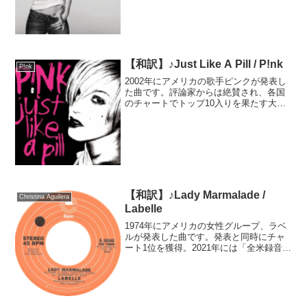
す。MV視聴の際は年齢制限が設けられて
います...
【和訳】♪Just Like A Pill / P!nk
P!nk
2002年にアメリカの歌手ピンクが発表し
た曲です。評論家からは絶賛され、各国
のチャートでトップ10入りを果たす大ヒ
ットとなりました。ピンク本人が作詞に
参加し、自身が抱える薬物問題に言及し
た内容となっています。ピンク本人は曲
について「自分の一...
【和訳】♪Lady Marmalade /
Christina Aguilera
Labelle
1974年にアメリカの女性グループ、ラベ
ルが発表した曲です。発表と同時にチャ
ート1位を獲得。2021年には「全米録音資
料登録簿」に登録されました。多くのア
ーティストにカバーされていますが、中
でも2001年に公開されたオーストラリア
とアメリカ...