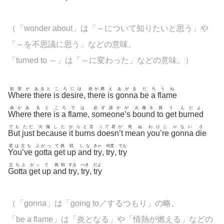
（「wonder about」は「～について知りたいと思う」や
「～を不思議に思う」などの意味。
「turned to ～」は「～に変わった」などの意味。）
欲望が
あると
こ
ろには
炎が燃
え
あがる
だ
ろ
うね
Where
there
is
desire
,
there
is
gonna
be
a
flame
炎があ
ると
こ
ろ
では
必ず誰かが
火傷を
負
う
んだよ
Where
there
is
a
flame
,
someone’s
bound
to
get
burned
でも
ただ
火傷した
か
らと言
って君が
死ぬ
わけじ
ゃない
さ
But
just
because
it
burns
doesn’t
mean
you’re
gonna
die
君は立ち
上がっ
て挑
戦
しな
きゃ
何度
でも
You’ve
gotta
get
up
and
try
,
try
,
try
立ち上
がっ
て
挑戦
する
べき
だよ
Gotta
get
up
and
try
,
try
,
try
（「
gonna」は「going to／するつもり」の略。
「be a flame」は「炎となる」や「情熱が燃える」などの