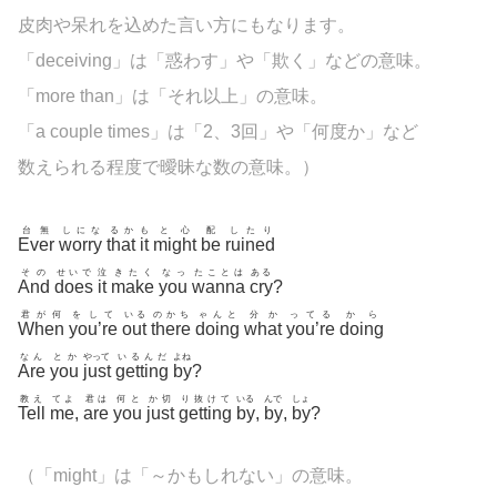
皮肉や呆れを込めた言い方にもなります。
「
deceiving」は「惑わす」や「欺く」などの意味。
「more than」は「それ以上」の意味。
「a couple times」は「2、3回」や「何度か」など
数えられる程度で曖昧な数の意味。）
台無
しにな
るか
も
と心
配
したり
Ever
worry
that
it
might
be
ruined
その
せいで
泣
きたく
なっ
たことは
ある
And
does
it
make
you
wanna
cry
?
君が何
をして
いる
のかち
ゃんと
分か
ってる
から
When
you’re
out
there
doing
what
you’re
doing
なん
とか
やって
いるんだ
よね
Are
you
just
getting
by
?
教え
てよ
君は
何と
か切
り抜けて
いる
んで
しょ
Tell
me
,
are
you
just
getting
by
,
by
,
by
?
（「
might」は「～かもしれない」の意味。