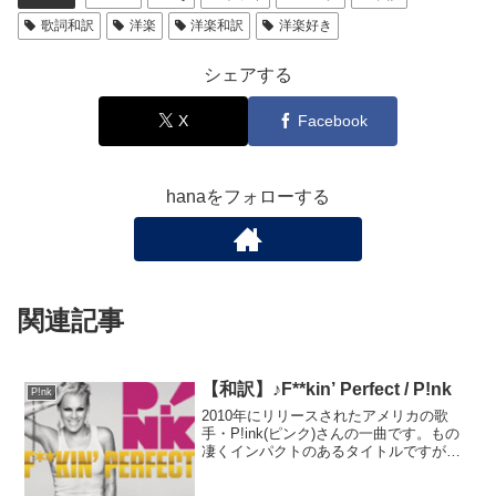
歌詞和訳
洋楽
洋楽和訳
洋楽好き
シェアする
X
Facebook
hanaをフォローする
関連記事
【和訳】♪F**kin’ Perfect / P!nk
P!nk
2010年にリリースされたアメリカの歌
手・P!ink(ピンク)さんの一曲です。もの
凄くインパクトのあるタイトルですが、
内容もMVもP!nkさんの力強さで、目一杯
抱き締めてくれるような内容で大好きで