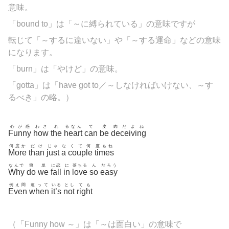
意味。
「bound to」は「～に縛られている」の意味ですが
転じて「～するに違いない」や「～する運命」などの意味
になります。
「
burn」は「やけど」の意味。
「gotta」は「have got to／～しなければいけない、～す
るべき」の略。）
心が惑
わさ
れ
るなん
て
皮
肉だよね
Funny
how
the
heart
can
be
deceiving
何度か
だけ
じゃ
な
くて何
度もね
More
than
just
a
couple
times
なんで
簡
単
に恋
に
落ちる
ん
だろう
Why
do
we
fall
in
love
so
easy
例え間
違って
いる
とし
ても
Even
when
it’s
not
right
（「Funny how ～」は「～は面白い」の意味で