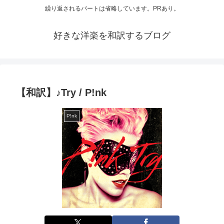
繰り返されるパートは省略しています。PRあり。
好きな洋楽を和訳するブログ
【和訳】♪Try / P!nk
P!nk