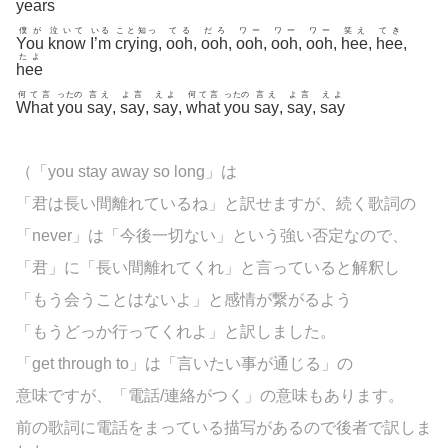
years
僕が
泣いて
いる
こと知っ
てる
だろ
ワー
ワー
ワー
笑え
てき
You
know
I’m
crying
,
ooh
,
ooh
,
ooh
,
ooh
,
ooh
,
hee
,
hee
,
たよ
hee
何て言
ったの
言え
よ言
えよ
何て言
ったの
言え
よ言
えよ
What
you
say
,
say
,
say
,
what
you
say
,
say
,
say
（「you stay away so long」は
「君は長い間離れているね」と訳せますが、続く歌詞の
「never」は「今後一切ない」という強い否定なので、
「君」に「長い間離れてくれ」と言っていると解釈し
「もう会うことはないよ」と感情が繋がるよう
「もうどっか行ってくれよ」と訳しました。
「get through to」は「言いたい事が通じる」の
意味ですが、「電話/連絡がつく」の意味もあります。
前の歌詞に電話をまっている描写があるので後者で訳しま