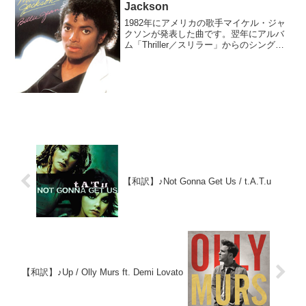
Jackson
1982年にアメリカの歌手マイケル・ジャ
クソンが発表した曲です。翌年にアルバ
ム「Thriller／スリラー」からのシングル
として発売されると、世界中で1800万枚
を売り上げる大ヒット。アメリカではビ
ルボードによる1983年の年間楽曲ランキ
ン...
【和訳】♪Not Gonna Get Us / t.A.T.u
【和訳】♪Up / Olly Murs ft. Demi Lovato