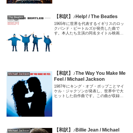
ルの没後に発表さ...
【和訳】♪Help! / The Beatles
The Beatles
1965年に世界を代表するイギリスのロッ
クバンド・ビートルズが発売した曲で
す。本人たち主演の同名タイトル映画
（邦題は「ヘルプ！4人はアイドル」）の
主題歌で、英米両国のチャートで1位を獲
得しました。ローリング・ストーン誌が
選ぶ「オールタイム・...
【和訳】♪The Way You Make Me
Michael Jackson
Feel / Michael Jackson
1987年にキング・オブ・ポップことマイ
ケル・ジャクソンが発表し、世界中で大
ヒットした自作曲です。この曲が収録さ
れたアルバム「BAD」を手掛けた、アメ
リカが誇る名プロデューサーのクインシ
ー・ジョーンズが、アルバムの中で一番
好きな曲と語ったそ...
【和訳】♪Billie Jean / Michael
Michael Jackson