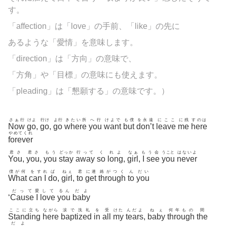
す。
「
affection」は「love」の手前、「like」の先に
あるような「愛情」を意味します。
「
direction」は「方向」の意味で、
「方角」や「目標」の意味にも使えます。
「
pleading」は「懇願する」の意味です。
）
さぁ行
けよ
行け
よ行
きたい所
へ行
けよで
も僕
を永遠
にここ
に残
すのは
Now
go
,
go
,
go
where
you
want
but
don’t
leave
me
here
やめてくれ
forever
君さ
君さ
もう
どっか
行って
く
れよ
なぁ
も
う会
うこと
はないよ
You
,
you
,
you
stay
away
so
long
,
girl
,
I
see
you
never
僕が何
をす
れ
ば
ねぇ
君
に連
絡がつく
ん
だい
What
can
I
do
,
girl
,
to
get
through
to
you
だって
愛
して
るん
だよ
‘
Cause
I
love
you
baby
ここに立ち
ながら
涙で洗礼
を
受
けた
んだよ
ねぇ
何年もの
間
Standing
here
baptized
in
all
my
tears
,
baby
through
the
だよ