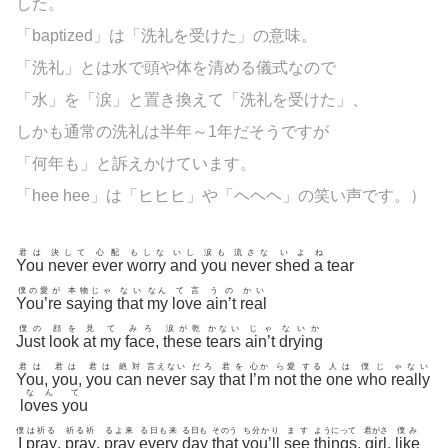
した。
「
baptized」は「洗礼を受けた」の意味。
「洗礼」とは水で頭や体を清める儀式なので
「水」を「涙」と置き換えて「洗礼を受けた」、
しかも通常の洗礼は半年～1年だそうですが
「何年も」と訴えかけています。
「hee hee」は「ヒヒヒ」や「ヘヘヘ」の笑い声です。）
君は
決して
心配
もしな
いし
涙も
流さな
いよ
ね
You
never
ever
worry
and
you
never
shed
a
tear
僕の愛が
本物じゃ
ない
なん
て言
うの
かい
You’re
saying
that
my
love
ain’t
real
僕の
顔を
見
て
みろ
涙が乾
かない
じゃ
ないか
Just
look
at
my
face
,
these
tears
ain’t
drying
君は
君は
君は
絶対
言えない
だろ
君を
心か
ら愛
する
人は
僕じ
ゃない
You
,
you
,
you
can
never
say
that
I’m
not
the
one
who
really
なん
て
loves
you
僕
は祈る
祈る祈
るよ来
る日も来
る日も
そのう
ち分かり
ます
ようにって
君がさ
僕み
I
pray
,
pray
,
pray
every
day
that
you’ll
see
things
,
girl
,
like