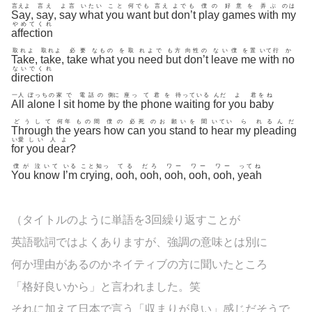
言えよ
言え
よ言
いたい
こと
何でも
言え
よでも
僕の
好意を
弄ぶ
のは
Say
,
say
,
say
what
you
want
but
don’t
play
games
with
my
やめてくれ
affection
取れよ
取れよ
必要
なもの
を取
れよで
も方
向性の
ない僕
を置
いて行
か
Take
,
take
,
take
what
you
need
but
don’t
leave
me
with
no
ないでくれ
direction
一人
ぼっちの
家
で
電話の
側に
座っ
て君を
待っている
んだ
よ
君をね
All
alone
I
sit
home
by
the
phone
waiting
for
you
baby
どうして
何年
もの間
僕の
必死
のお
願いを
聞
いてい
ら
れるんだ
Through
the
years
how
can
you
stand
to
hear
my
pleading
い愛
しい
人よ
for
you
dear
?
僕が
泣いて
いる
こと知っ
てる
だろ
ワー
ワー
ワー
ってね
You
know
I’m
crying
,
ooh
,
ooh
,
ooh
,
ooh
,
ooh
,
yeah
（タイトルのように単語を3回繰り返すことが
英語歌詞ではよくありますが、強調の意味とは別に
何か理由があるのかネイティブの方に聞いたところ
「格好良いから」と言われました。笑
それに加えて日本で言う「収まりが良い」感じだそうで