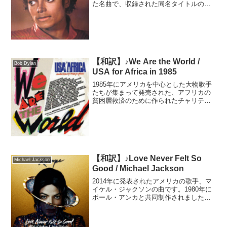
た名曲で、収録された同名タイトルのア
ルバムは世界で約1億枚売れたと言われて
います。その売り上げに貢献したのが、
アメリカの映画監督ジョン・ランディス
が手掛けたPV。ゾ...
【和訳】♪We Are the World /
Bob Dylan
USA for Africa in 1985
1985年にアメリカを中心とした大物歌手
たちが集まって発売された、アフリカの
貧困層救済のために作られたチャリティ
ーソングです。前年にイギリスで発売さ
れたバンド・エイドによるエチオピアの
飢餓救済ソングに触発された、歌手ハリ
ー・ベラフォンテの発...
【和訳】♪Love Never Felt So
Michael Jackson
Good / Michael Jackson
2014年に発表されたアメリカの歌手、マ
イケル・ジャクソンの曲です。1980年に
ポール・アンカと共同制作されました
が、マイケルが多忙を極めていた為に一
旦はアメリカの歌手ジョニー・マティス
へと渡され、30年以上の時を経てマイケ