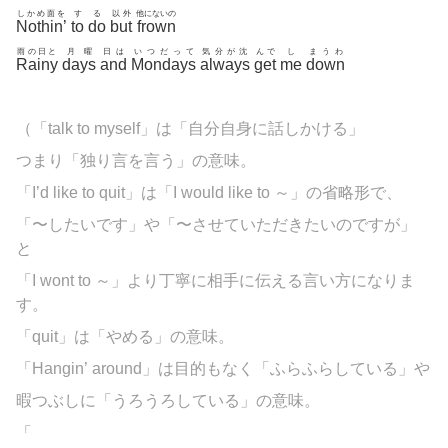
しかめ面を
す
る
以外
他にないの
Nothin’
to
do
but
frown
雨の日と
月曜
日は
いつだって
気分が沈
んで
し
まうわ
Rainy
days
and
Mondays
always
get
me
down
（「talk to myself」は「自分自身に話しかける」
つまり「独り言を言う」の意味。
「I’d like to quit」は「I would like to ～」の省略形で、
「〜したいです」や「〜させていただきたいのですが」
と
「I wont to ～」より丁寧に相手に伝える言い方になりま
す。
「quit」は「やめる」の意味。
「Hangin’ around」は目的もなく「ふらふらしている」や
暇つぶしに「うろうろしている」の意味。
「