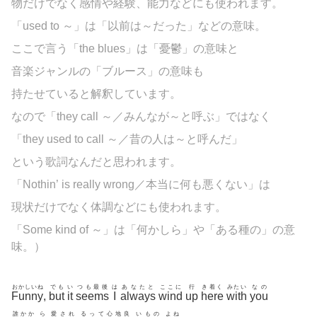
物だけでなく感情や経験、能力などにも使われます。
「used to ～」は「以前は～だった」などの意味。
ここで言う「the blues」は「憂鬱」の意味と
音楽ジャンルの「ブルース」の意味も
持たせていると解釈しています。
なので「they call ～／みんなが～と呼ぶ」ではなく
「they used to call ～／昔の人は～と呼んだ」
という歌詞なんだと思われます。
「Nothin’ is really wrong／本当に何も悪くない」は
現状だけでなく体調などにも使われます。
「Some kind of ～」は「何かしら」や「ある種の」の意
味。）
おかしいね
でも
い
つも最後
は
あなたと
ここに
行
き着く
みたい
なの
Funny
,
but
it
seems
I
always
wind
up
here
with
you
誰かか
ら
愛され
るって心地良
いもの
よね