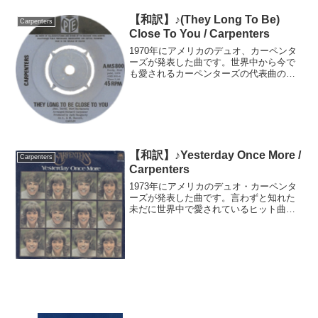
【和訳】♪(They Long To Be)
Carpenters
Close To You / Carpenters
1970年にアメリカのデュオ、カーペンタ
ーズが発表した曲です。世界中から今で
も愛されるカーペンターズの代表曲の一
つですが、1963年にアメリカの歌手リチ
ャード・チェンバレンが最初に収録した
そうです。タイトルは「(They Long To
B...
【和訳】♪Yesterday Once More /
Carpenters
Carpenters
1973年にアメリカのデュオ・カーペンタ
ーズが発表した曲です。言わずと知れた
未だに世界中で愛されているヒット曲で
すが、特にイギリスと日本ではカーペン
ターズ最大のヒット曲になりました。明
確な数字は分かりませんが、日本国内だ
けで60万枚以上は売...