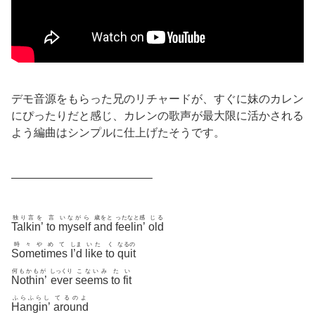
デモ音源をもらった兄のリチャードが、すぐに妹のカレン
にぴったりだと感じ、カレンの歌声が最大限に活かされる
よう編曲はシンプルに仕上げたそうです。
————————————–
独り言を
言
いながら
歳をと
ったなと感
じる
Talkin’
to
myself
and
feelin’
old
時々やめて
しま
いた
く
なるの
Sometimes
I’d
like
to
quit
何もかもが
しっくり
こないみ
た
い
Nothin’
ever
seems
to
fit
ふらふらし
てるのよ
Hangin’
around