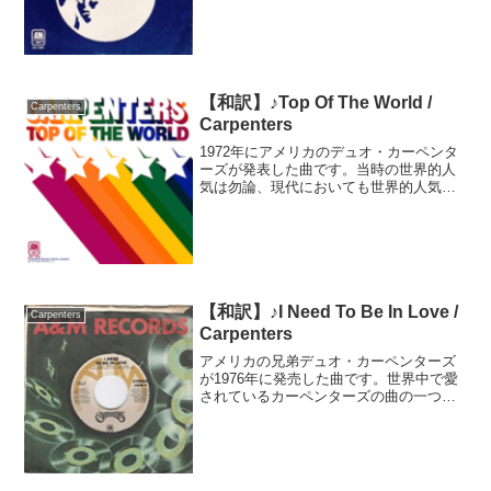
拒食症を発症します。1971年はカーペン
ターズの人気が定着し始めた多忙な時期
だったそうです。...
【和訳】♪Top Of The World /
Carpenters
Carpenters
1972年にアメリカのデュオ・カーペンタ
ーズが発表した曲です。当時の世界的人
気は勿論、現代においても世界的人気を
獲得している、正に不朽の名曲です。実
はこちらのCDはアルバムの収録曲でした
が、翌年の1973年6月に、別の歌手がカバ
ーとして発表...
【和訳】♪I Need To Be In Love /
Carpenters
Carpenters
アメリカの兄弟デュオ・カーペンターズ
が1976年に発売した曲です。世界中で愛
されているカーペンターズの曲の一つで
すが、日本では発売当初よりも1995年に
ドラマで使用されたことから爆発的な人
気を博しました。カーペンターズの他の
曲同様、作曲を兄...