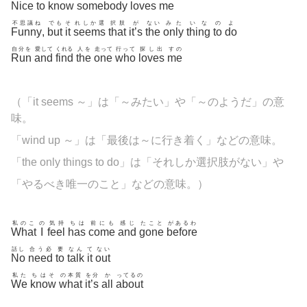
Nice
to
know
somebody
loves
me
不思議ね
でも
そ
れしか選
択肢
が
ない
みた
いな
の
よ
Funny
,
but
it
seems
that
it’s
the
only
thing
to
do
自分を
愛して
くれる
人を
走って
行って
探し出
すの
Run
and
find
the
one
who
loves
me
（「it seems ～」は「～みたい」や「～のようだ」の意
味。
「wind up ～」は「最後は～に行き着く」などの意味。
「the only things to do」は「それしか選択肢がない」や
「やるべき唯一のこと」などの意味。）
私のこ
の
気持
ちは
前にも
感じ
たこと
があるわ
What
I
feel
has
come
and
gone
before
話し
合う必
要
なん
て
ない
No
need
to
talk
it
out
私た
ちはそ
の本質
を分
か
ってるの
We
know
what
it’s
all
about