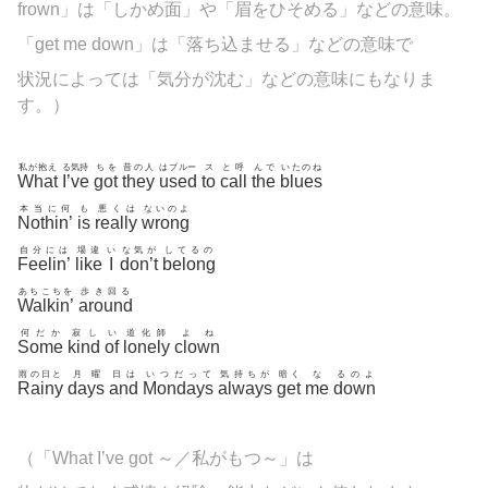
frown」は「しかめ面」や「眉をひそめる」などの意味。
「get me down」は「落ち込ませる」などの意味で
状況によっては「気分が沈む」などの意味にもなりま
す。）
私が抱え
る気持
ちを
昔の人
はブルー
ス
と呼
んで
いたのね
What
I’ve
got
they
used
to
call
the
blues
本当に何
も
悪くは
ないのよ
Nothin’
is
really
wrong
自分には
場違
い
な気が
してるの
Feelin’
like
I
don’t
belong
あちこちを
歩き回る
Walkin’
around
何だか
寂し
い
道化師
よね
Some
kind
of
lonely
clown
雨の日と
月曜
日は
いつだって
気持ちが
暗く
な
るのよ
Rainy
days
and
Mondays
always
get
me
down
（「What I’ve got ～／私がもつ～」は