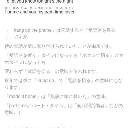
To
let
you
know
tonight’s
the
night
君と
僕の
ため
のね
僕の
短時
間の
恋人よ
For
me
and
you
my
part
–
time
lover
（「hang up the phone」は直訳すると「受話器を吊る
す」ですが
昔の電話が壁に取り付けられていたことが由来です。
「受話器を置く」タイプになっても「ボタンで切る」スマ
ホタイプになっても
変わらず「電話を切る」の意味で使われます。
近年では単に「Hung up」で「電話を切る」の意味にもな
ります。
「made it home」は「無事に家に着いた」の意味。
「part-time／パート・タイム」は「短時間労働者」などの
意味。
）