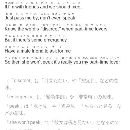
僕
の友
だち
と居る
時に
出
会った
らさ
If
I’m
with
friends
and
we
should
meet
素通
りし
てく
れ
話しか
けさえ
するな
Just
pass
me
by
,
don’t
even
speak
短時間
の
恋人同士
「
目立たずに
」
って言
葉は
知って
るだろ
Know
the
word’s
“
discreet
”
when
part
–
time
lovers
でも
も
し何か緊
急事態
になったら
But
if
there’s
some
emergency
男友だ
ち
から
僕に伝
え
て
く
れ
Have
a
male
friend
to
ask
for
me
そう
すれば
彼女
にバレは
しない
よ
君が本
当は
僕の
短時間
の恋人
だって
So
then
she
won’t
peek
it’s
really
you
my
part
–
time
lover
（「discreet」は「目立たない」や「控え目」などの意
味。
「
emergency」は「緊急事態」や「非常時」の意味。
「peek」は「覗き見」や「盗み見」「ちらっと見る」な
どの意味。
「she won’t peek」で「彼女は覗き見ない」となるので