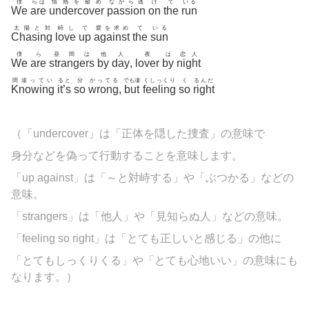
僕
らは
情熱を秘め
ながら逃
げ
て
いる
We
are
undercover
passion
on
the
run
太陽と対
峙し
て
愛を求め
て
いる
Chasing
love
up
against
the
sun
僕
ら
昼間は
他
人
夜
は
恋人
We
are
strangers
by
day
,
lover
by
night
間違ってい
ると
分
かってる
でも凄
くしっくり
く
るんだ
Knowing
it’s
so
wrong
,
but
feeling
so
right
（「
undercover」は「正体を隠した捜査」の意味で
身分などを偽って行動することを意味します。
「up against」は「～と対峙する」や「ぶつかる」などの
意味。
「
strangers」は「他人」や「見知らぬ人」などの意味。
「feeling so right」は「とても正しいと感じる」の他に
「とてもしっくりくる」や「とても心地いい」の意味にも
なります。）