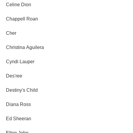
Celine Dion
Chappell Roan
Cher
Christina Aguilera
Cyndi Lauper
Des'ree
Destiny's Child
Diana Ross
Ed Sheeran
Elton John