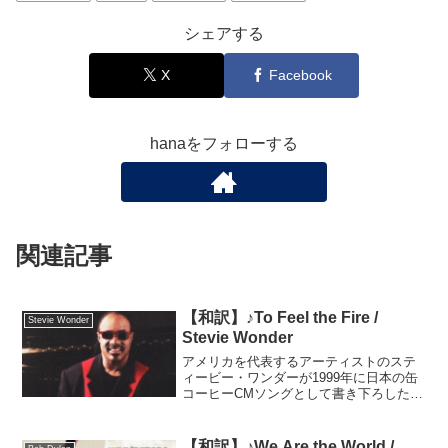
シェアする
X
Facebook
hanaをフォローする
関連記事
【和訳】♪To Feel the Fire /
Stevie Wonder
Stevie Wonder
アメリカを代表するアーティストのステ
ィービー・ワンダーが1999年に日本の缶
コーヒーCMソングとして書き下ろした曲
です。CMソングの書き下ろしは珍しく、
通常は既存の曲をタイアップする形で使
われますが、この曲に関しては缶コーヒ
【和訳】♪We Are the World /