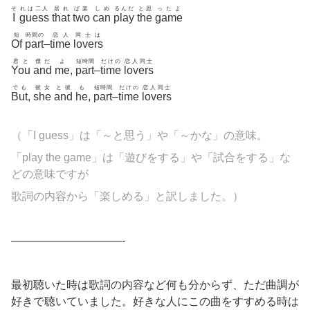
そ
れは二人
居れ
ば楽
しめ
るんだ
と思
ったよ
I
guess
that
two
can
play
the
game
短
時間の
恋人
同士は
Of
part
–
time
lovers
君と
僕だ
よ
短時間
だけの
恋人同士
You
and
me
,
part
–
time
lovers
でも
彼女
と彼
も
短時間
だけの
恋人同士
But
,
she
and
he
,
part
–
time
lovers
（「I guess」は「～と思う」や「～かな」の意味。
「play the game」は「遊びをする」や「試合をする」な
どの意味ですが
歌詞の内容から「楽しめる」と訳しました。）
——————————-
最初聴いた時は歌詞の内容など何も分からず、ただ曲調が
好きで聴いていました。好きな人にこの曲をすすめる時は