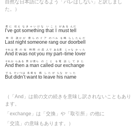
自然な日本語になるよう「バレはしない」と訳しまし
た。
）
君に
伝え
なきゃいけな
いこ
と
がある
んだ
I’ve
got
something
that
I
must
tell
昨日
誰かが
僕らのドア
のベル
を鳴
らしたんだ
Last
night
someone
rang
our
doorbell
それは
僕
の短
時間
の恋
人で
ある君
じゃな
かった
And
it
was
not
you
my
part
–
time
lover
それか
らある
男
が僕ら
のこと
を電
話してきた
And
then
a
man
called
our
exchange
でも
そいつは
名前を
残
したが
らな
かった
But
didn’t
want
to
leave
his
name
（「And」は前の文の続きを意味し訳されないこともあり
ます。
「
exchange」は「交換」や「取引所」の他に
「交流」の意味もあります。
）