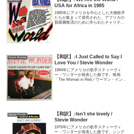
Bob Dylan
ーの担当者が「不...
USA for Africa in 1985
1985年にアメリカを中心とした大物歌手
たちが集まって発売された、アフリカの
貧困層救済のために作られたチャリティ
ーソングです。前年にイギリスで発売さ
れたバンド・エイドによるエチオピアの
飢餓救済ソングに触発された、歌手ハリ
ー・ベラフォンテの発...
【和訳】♪I Just Called to Say I
Stevie Wonder
Love You / Stevie Wonder
1984年にアメリカの歌手スティーヴィ
ー・ワンダーが発表した曲です。映画
「The Woman in Red／ウーマン・イン・
レッド」の主題歌として発売され全世界
で大ヒット。アカデミー賞とゴールデ
ン・グローブ賞を獲得しました。こちら
の曲、実は...
【和訳】♪Isn’t she lovely /
Stevie Wonder
Stevie Wonder
1976年にアメリカの歌手スティーヴィ
ー・ワンダーが発表した曲です。シング