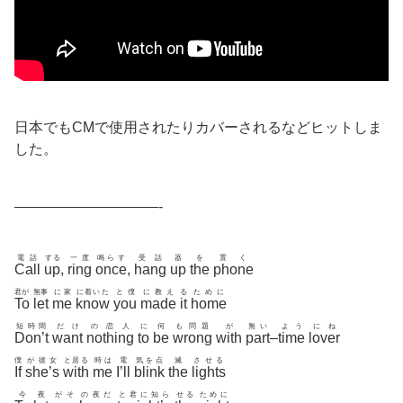
日本でもCMで使用されたりカバーされるなどヒットしま
した。
——————————-
電話
する
一度
鳴らす
受話
器
を
置く
Call
up
,
ring
once
,
hang
up
the
phone
君が
無事
に家
に着いた
と僕
に教え
る
ために
To
let
me
know
you
made
it
home
短時間
だけ
の恋人
に
何
も問題
が
無い
よう
にね
Don’t
want
nothing
to
be
wrong
with
part
–
time
lover
僕
が彼女
と居る
時は
電
気を点
滅
させる
If
she’s
with
me
I’ll
blink
the
lights
今
夜
がそ
の夜だ
と君に知ら
せる
ために