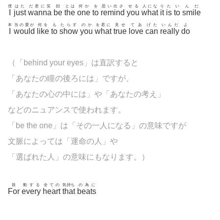
僕
はた
だ君に笑
顔
とは
何か
を
思い出さ
せる
人にな
り
た
い
んだ
I
just
wanna
be
the
one
to
remind
you
what
it
is
to
smile
本
当の愛が
何を
も
たらす
のか
を君に
見せ
てあ
げた
いんだ
よ
I
would
like
to
show
you
what
true
love
can
really
do
（「behind your eyes」は直訳すると
「あなたの瞳の後ろには」ですが、
「あなたの心の中には」や「あなたの考え」
などのニュアンスで使われます。
「be the one」は「その一人になる」の意味ですが
文脈によっては「運命の人」や
「選ばれた人」の意味にもなります。）
鼓
動する
全ての
気持ち
の為に
For
every
heart
that
beats