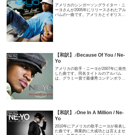
アメリカのシンガーソングライター・ニ
ーヨさんが2005年にリリースされたアル
バムの一曲です。アメリカとイギリスそ
れぞれのチャートで1位を獲得し、その名
を世界に知らしめました。個人的には一
目惚れならぬ「一聞き惚れ」した一曲で
す。本当に歌声がセ...
【和訳】♪Because Of You / Ne-
Ne-Yo
Yo
アメリカの歌手・ニーヨが2007年に発売
した曲です。同名タイトルのアルバム
は、グラミー賞で最優秀コンテンポラリ
ーR＆Bアルバム賞を受賞しました。日本
でもチャートのトップ10に入るほどヒッ
トたアルバムです。ニーヨ自身、この曲
は前年に発売した曲...
【和訳】♪One In A Million / Ne-
Ne-Yo
Yo
2010年にアメリカの歌手ニーヨが発表し
た曲です。商業的に大成功とは言えませ