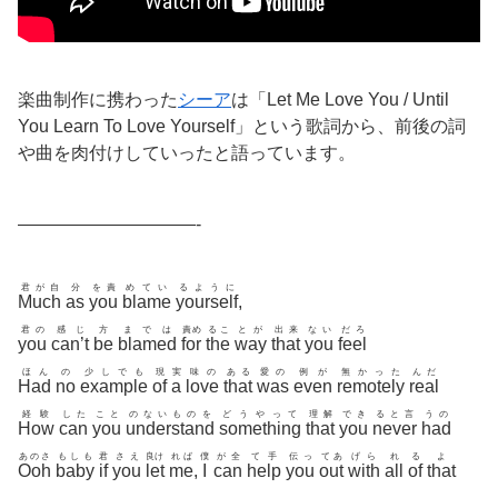
楽曲制作に携わった
シーア
は「Let Me Love You / Until
You Learn To Love Yourself」という歌詞から、前後の詞
や曲を肉付けしていったと語っています。
——————————-
君が自
分
を責
めてい
るように
Much
as
you
blame
yourself
,
君の
感じ
方
までは
責め
るこ
とが
出来
ない
だろ
you
can’t
be
blamed
for
the
way
that
you
feel
ほん
の
少しでも
現
実
味の
ある
愛の
例が
無かった
んだ
Had
no
example
of
a
love
that
was
even
remotely
real
経験
した
こと
のないものを
どうやって
理解
でき
ると言
うの
How
can
you
understand
something
that
you
never
had
あのさ
もしも
君
さえ
良け
れば
僕
が全
て手
伝っ
てあ
げら
れ
る
よ
Ooh
baby
if
you
let
me
,
I
can
help
you
out
with
all
of
that