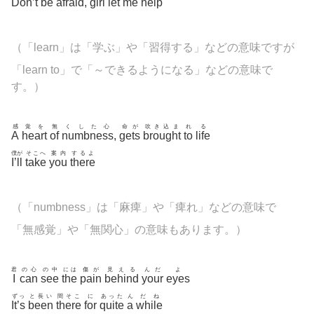
Don’t
be
afraid
,
girl
let
me
help
（「learn」は「学ぶ」や「習得する」などの意味ですが
「learn to」で「～できるようになる」などの意味で
す。）
感
覚を
無
くした心
命が
吹き込ま
れ
る
A
heart
of
numbness
,
gets
brought
to
life
僕が
そこへ
案内
するよ
I’ll
take
you
there
（「
numbness」は「麻痺」や「痺れ」などの意味で
「無感覚」や「無関心」の意味もあります。）
君
の心
の中
には
傷が
見える
んだ
よ
I
can
see
the
pain
behind
your
eyes
ずっ
と長い
間そこ
に
あった
ん
だね
It’s
been
there
for
quite
a
while