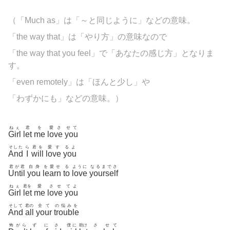
（「Much as」は「～と同じように」などの意味。
「the way that」は「やり方」の意味なので
「the way that you feel」で「あなたの感じ方」となりま
す。
「even remotely」は「ほんと少し」や
「わずかにも」などの意味。）
ねぇ
君
を
愛さ
せて
Girl
let
me
love
you
そした
ら
君を
愛す
るよ
And
I
will
love
you
君が君
自身
を愛せ
る
ように
なるまでさ
Until
you
learn
to
love
yourself
ねぇ
君を
愛
させ
てよ
Girl
let
me
love
you
そして
君の
全て
の悩みを
And
all
your
trouble
怖がら
ず
にさ
僕に
助け
さ
せて