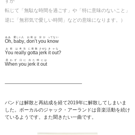
すが
転じて「無駄な時間を過ごす」や「特に意味のないこと」
逆に「無邪気で愛しい時間」などの意味になります。）
ああ
愛しい人
お前は
分か
ってない
Oh
,
baby
,
don’t
you
know
お前
は本当
に発散
させな
き
ゃな
You
really
gotta
jerk
it
out
?
思わず
口に
出た
時
には
When
you
jerk
it
out
————————————————
バンドは解散と再結成を経て2019年に解散してしまいま
した。ボーカルのジャック・アーランドは音楽活動を続け
ているようです。また聞きたい一曲です。