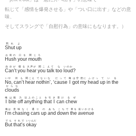
転じて「感情を爆発させる」や「つい口に出す」などの意
味、
そしてスラングで「自慰行為」の意味にもなります。）
黙れ
よ
Shut
up
お前の
口を
閉じろ
Hush
your
mouth
自分が
喋る
大声が
聞こ
えて
な
いのか
Can’t
you
hear
you
talk
too
loud
?
いや
何も
聞こえ
てないな
だって
俺
は空
想に
ふけっ
て
い
る
No
,
can’t
hear
nothin’
, ‘
cause
I
got
my
head
up
in
the
からな
clouds
俺
は能
力
以上のこと
を引
き
受け
るぜ
I
bite
off
anything
that
I
can
chew
俺は
意味なく
通り
の
あち
こちで
車を
追いかける
I’m
chasing
cars
up
and
down
the
avenue
でも
それで
いいんだ
But
that’s
okay