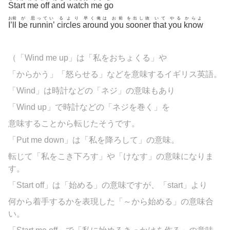
Start
me
off
and
watch
me
go
お前
が
思ってい
るより
早く俺は
お前
を出し抜
いて
やる
からよ
I’ll
be
runnin’
circles
around
you
sooner
that
you
know
（「Wind me up」は「私をおちょくる」や
「からかう」「怒らせる」などを意味するイギリス英語。
「Wind」は時計などの「ネジ」の意味もあり
「Wind up」で時計などの「ネジを巻く」を
意味することから転じたそうです。
「Put me down」は「私を降ろして」の意味。
転じて「私をこき下ろす」や「けなす」の意味になりま
す。
「Start off」は「始める」の意味ですが、「start」より
何から着手するかを表現した「～から始める」の意味合
い。