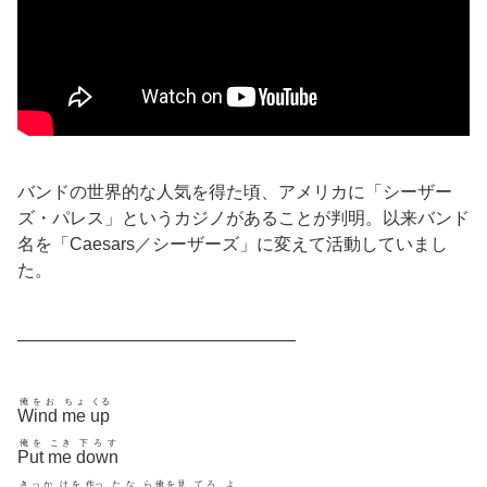
バンドの世界的な人気を得た頃、アメリカに「シーザー
ズ・パレス」というカジノがあることが判明。以来バンド
名を「Caesars／シーザーズ」に変えて活動していまし
た。
————————————————
俺をお
ちょ
くる
Wind
me
up
俺を
こき
下ろす
Put
me
down
きっか
けを
作っ
たな
ら俺を見
てろ
よ