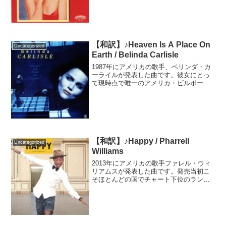
ロデュースを務め、大ヒットとなりまし
た。この曲に着想得て作られたのが、
ABBAの「Gimme...
【和訳】♪Heaven Is A Place On
Uncategorized
Earth / Belinda Carlisle
1987年にアメリカの歌手、ベリンダ・カ
ーライルが発表した曲です。彼女にとっ
て現時点で唯一のアメリカ・ビルボード
HOT100の首位獲得作品であり、イギリス
のチャートでも2週連続1位を獲得するな
ど、世界中で人気を博した曲です。日本
では翌年から...
【和訳】♪Happy / Pharrell
Uncategorized
Williams
2013年にアメリカの歌手ファレル・ウィ
リアムスが発表した曲です。発売当初こ
そほとんどの国でチャート下位のランク
インでしたが、半年後には多くの国でチ
ャート1位を獲得。アメリカではビルボー
ドHOT100で1位を獲得してから10週も留
まり、半年...