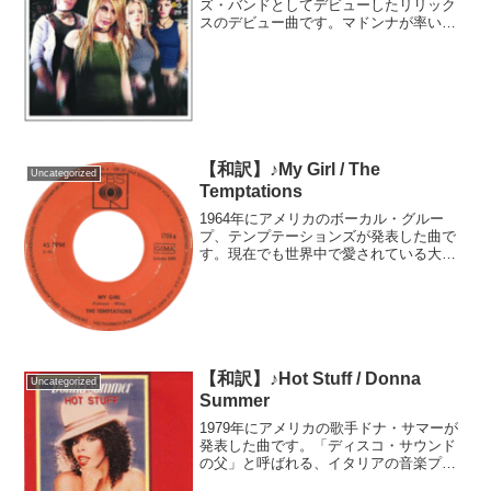
ズ・バンドとしてデビューしたリリック
スのデビュー曲です。マドンナが率いる
レコード会社からデビューしたことか
ら、当時日本では「マドンナが認め
た」、「マドンナが見出した」と大々的
に銘打って売り出されていまし...
【和訳】♪My Girl / The
Uncategorized
Temptations
1964年にアメリカのボーカル・グルー
プ、テンプテーションズが発表した曲で
す。現在でも世界中で愛されている大ヒ
ット曲で、アフリカ系アメリカ人が所有
する独立系レコードレーベル「モータウ
ン」の代表曲の一つでもあります。モー
タウンの設立に携わり、...
【和訳】♪Hot Stuff / Donna
Uncategorized
Summer
1979年にアメリカの歌手ドナ・サマーが
発表した曲です。「ディスコ・サウンド
の父」と呼ばれる、イタリアの音楽プロ
デューサー、ジョルジオ・モロダーがプ