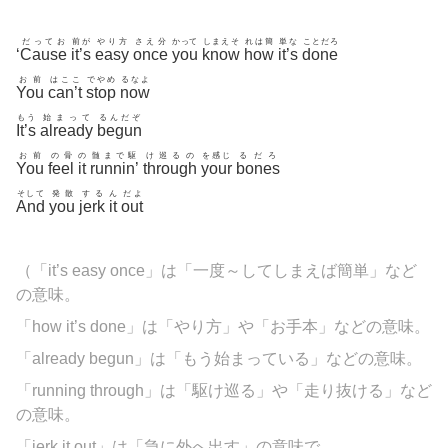
だってお
前が
やり方
さえ分
かって
しまえそ
れは簡
単な
ことだろ
‘
Cause
it’s
easy
once
you
know
how
it’s
done
お前
はここ
でやめ
るなよ
You
can’t
stop
now
もう
始まって
るんだぞ
It’s
already
begun
お前
の骨
の
髄まで駆
け巡るの
を感じ
るだろ
You
feel
it
runnin’
through
your
bones
そして
発散
する
ん
だよ
And
you
jerk
it
out
（「it’s easy once」は「一度～してしまえば簡単」など
の意味。
「how it’s done」は「やり方」や「お手本」などの意味。
「already begun」は「もう始まっている」などの意味。
「running through」は「駆け巡る」や「走り抜ける」など
の意味。
「jerk it out」は「急に外へ出す」の意味で