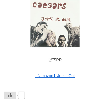
以下PR
【amazon】Jerk It Out
0