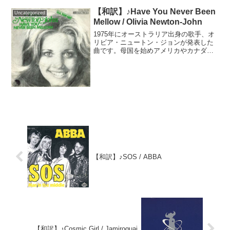
【和訳】♪Have You Never Been
Uncategorized
Mellow / Olivia Newton-John
1975年にオーストラリア出身の歌手、オ
リビア・ニュートン・ジョンが発表した
曲です。母国を始めアメリカやカナダで
大ヒットし、日本でも「そよ風の誘惑」
という邦題でヒットしました。ただし活
動拠点だったイギリスを始め、それ以外
の国や地域ではヒット...
【和訳】♪SOS / ABBA
【和訳】♪Cosmic Girl / Jamiroquai