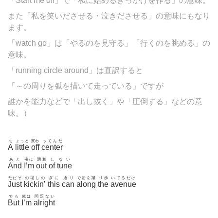
「Start me off」で「私に始めるきっかけを作る」の意味。
また「私を笑いださせる・泣きださせる」の意味にもなり
ます。
「watch go」は「やるのを見守る」「行くのを眺める」の
意味。
「running circle around」は直訳すると
「～の周りを弧を描いて走っている」ですが
誰かを能力などで「出し抜く」や「圧倒する」などの意
味。）
ち
ょっと
変わ
ってんだ
A
little
off
center
あと
俺は
調和
し
ない
And
I’m
out
of
tune
ただそ
の場しの
ぎに
通り
で缶を蹴
り歩
いてるだけ
Just
kickin’
this
can
along
the
avenue
でも
俺は
問題ない
But
I’m
alright