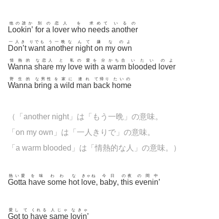
他の誰か
別
の
恋人
を
求めて
いるの
Lookin’
for
a
lover
who
needs
another
一人き
りでも
う一晩な
んて
嫌
な
のよ
Don’t
want
another
night
on
my
own
情熱的
な恋人
と
私の
愛を
分
かち合
いたい
のよ
Wanna
share
my
love
with
a
warm
blooded
lover
野生的
な男性
を
家に
連れ
て帰り
たいの
Wanna
bring
a
wild
man
back
home
（「another night」は「もう一晩」の意味。
「on my own」は「一人きりで」の意味。
「a warm blooded」は「情熱的な人」の意味。）
熱い愛
を味
わわ
な
きゃね
今日
の夜
の間中
Gotta
have
some
hot
love
,
baby
,
this
evenin’
愛し
て
くれる
人じゃ
なきゃ
Got
to
have
same
lovin’