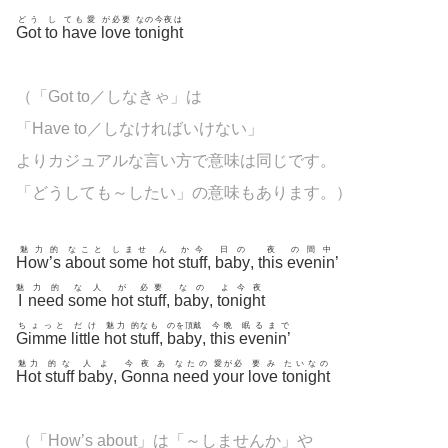
どう
し
ても愛
が必要
なの今夜は
Got
to
have
love
tonight
（「Got to／しなきゃ」は
「Have to／しなければいけない」
よりカジュアルな言い方で意味は同じです。
「どうしても～したい」の意味もあります。）
魅力的
なこと
しませ
ん
か今
日の
夜
の間中
How’s
about
some
hot
stuff
,
baby
,
this
evenin
’
魅
力的
な人
が
必要
なの
よ今夜
I
need
some
hot
stuff
,
baby
,
tonight
ちょっと
だけ
魅力
的なも
のを頂戴
今晩
眠るまで
Gimme
little
hot
stuff
,
baby
,
this
evenin’
魅力
的な
人よ
今夜あ
なたの
愛が必
要み
たいなの
Hot
stuff
baby
,
Gonna
need
your
love
tonight
（「How’s about」は「～しませんか」や