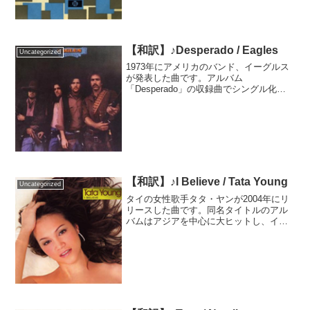
に大きな影響を与えました。カバーの中
でも特に有名なの...
【和訳】♪Desperado / Eagles
Uncategorized
1973年にアメリカのバンド、イーグルス
が発表した曲です。アルバム
「Desperado」の収録曲でシングル化は
されませんでしたが、あまりの素晴らし
さに多くの歌手がカバーし、多くのメデ
ィアで使用され、今ではイーグルスの代
表曲の一つとなりました...
【和訳】♪I Believe / Tata Young
Uncategorized
タイの女性歌手タタ・ヤンが2004年にリ
リースした曲です。同名タイトルのアル
バムはアジアを中心に大ヒットし、イン
ドでは100万枚以上を売り上げました。同
年同タイトルの日本語ver.で日本デビュー
を果たし、音楽番組に出演するなど人気
を集めまし...