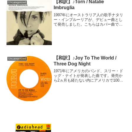
【和訳】♪Torn / Natalie
Uncategorized
Imbruglia
1997年にオーストラリア人の歌手ナタリ
ー・インブルーリアが、デビュー曲とし
て発売しました。こちらはカバー曲で、
1993年にデンマークの歌手リス・ソレン
センが発表した「 Brændt／燃えた」が原
曲です。数々の歌手にカバーされた曲で
すが、ナ...
【和訳】♪Joy To The World /
Uncategorized
Three Dog Night
1971年にアメリカのバンド、スリー・ド
ッグ・ナイトが発表した曲です。発売か
ら2ヵ月も経たない内にアメリカで100万
枚以上出荷される大ヒットとなりまし
た。元はアメリカの歌手ホイト・アクス
トンが、子供向け番組のために書き下ろ
した楽曲です。その...