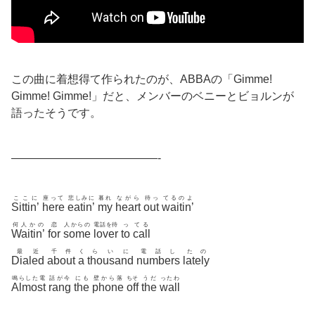
この曲に着想得て作られたのが、ABBAの「Gimme!
Gimme! Gimme!」だと、メンバーのベニーとビョルンが
語ったそうです。
—————————————-
ここに
座って
悲しみに
暮れ
ながら
待っ
てるのよ
Sittin’
here
eatin’
my
heart
out
waitin’
何人かの
恋
人からの
電話を待
っ
てる
Waitin’
for
some
lover
to
call
最近
千件
く
らいに
電話し
たの
Dialed
about
a
thousand
numbers
lately
鳴らした電
話が今
にも
壁から落
ちそ
うだ
ったわ
Almost
rang
the
phone
off
the
wall