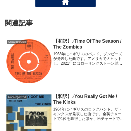
関連記事
【和訳】♪Time Of The Season /
Uncategorized
The Zombies
1968年にイギリスのバンド、ゾンビーズ
が発表した曲です。アメリカで大ヒット
し、2021年にはローリングストーン誌が
選ぶ「史上最高の500曲」にも選出されま
した。ゾンビーズの曲の中でも最も人気
のある曲の一つです。実はこの曲が収録
されたアルバ...
【和訳】♪You Really Got Me /
Uncategorized
The Kinks
1964年にイギリスのロックバンド、ザ・
キンクスが発表した曲です。全英チャー
トで1位を獲得したほか、米チャートでも
7位にランクイン。その後も各国のバンド
にカバーされ続け、後のロックジャンル