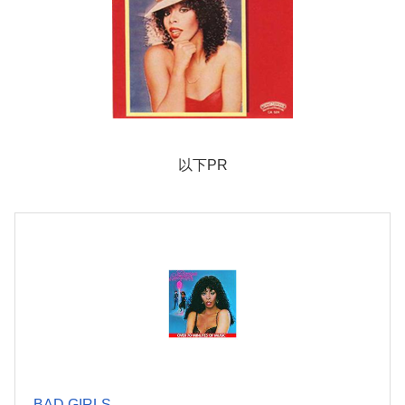
以下PR
BAD GIRLS