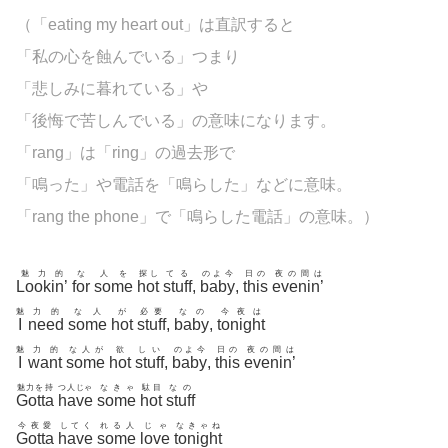
（「eating my heart out」は直訳すると
「私の心を蝕んでいる」つまり
「悲しみに暮れている」や
「後悔で苦しんでいる」の意味になります。
「
rang」は「ring」の過去形で
「鳴った」や電話を「鳴らした」などに意味。
「
rang the phone」で「鳴らした電話」の意味。
）
魅力的
な
人を
探し
てる
のよ今
日の
夜の間は
Lookin’
for
some
hot
stuff
,
baby
,
this
evenin’
魅
力的
な人
が
必要
なの
今夜は
I
need
some
hot
stuff
,
baby
,
tonight
魅
力的
な人が
欲
しい
のよ今
日の
夜の間は
I
want
some
hot
stuff
,
baby
,
this
evenin’
魅力を持
つ人じゃ
なきゃ
駄目
なの
Gotta
have
some
hot
stuff
今夜愛
してく
れる人
じゃ
なきゃね
Gotta
have
some
love
tonight