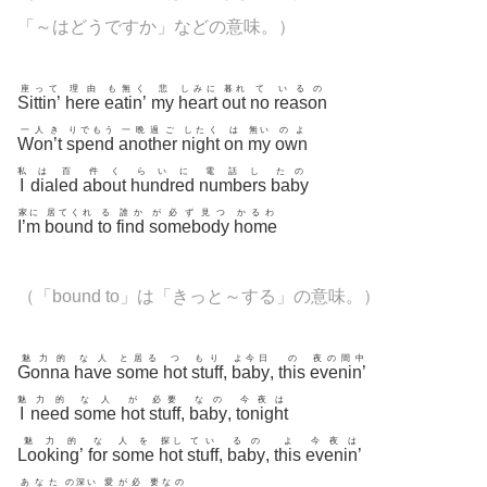
「～はどうですか」などの意味。）
座って
理由
も無く
悲
しみに
暮れ
て
いるの
Sittin’
here
eatin’
my
heart
out
no
reason
一人き
りでもう
一晩過ご
したく
は
無い
のよ
Won’t
spend
another
night
on
my
own
私
は百
件く
らいに
電話し
たの
I
dialed
about
hundred
numbers
baby
家に
居てくれ
る
誰か
が必ず見つ
かるわ
I’m
bound
to
find
somebody
home
（「bound to」は「きっと～する」の意味。）
魅力的
な人
と居る
つ
もり
よ今日
の
夜の間中
Gonna
have
some
hot
stuff
,
baby
,
this
evenin’
魅
力的
な人
が
必要
なの
今夜は
I
need
some
hot
stuff
,
baby
,
tonight
魅力的
な
人を
探し
てい
るの
よ
今夜は
Looking’
for
some
hot
stuff
,
baby
,
this
evenin’
あなた
の深い
愛が必
要なの