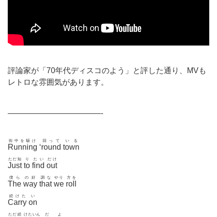
評論家が「70年代ディスコのよう」と評した通り、MVも
レトロな雰囲気があります。
————————————-
街中を駆け
回って
いる
Running
‘
round
town
ただ知
り
たい
だけ
Just
to
find
out
僕ら
の好
調な
やり
方を
The
way
that
we
roll
続けた
い
Carry
on
ただ続
けたいん
だ
よ