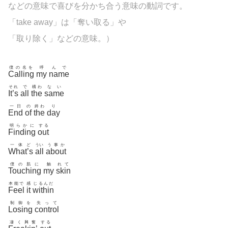
などの意味で喜びを分かち合う意味の動詞です。
「take away」は「奪い取る」や
「取り除く」などの意味。）
僕の名を
呼
んで
Calling
my
name
それ
で
構わ
ない
It’s
all
the
same
一日
の
終わ
り
End
of
the
day
明らかに
する
Finding
out
一体ど
うい
う事か
What’s
all
about
僕の肌に
触
れて
Touching
my
skin
本能で
感
じるんだ
Feel
it
within
制御を
失って
Losing
control
凄く興奮
する