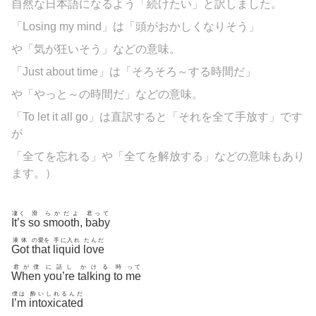
自然な日本語になるよう「続けたい」と訳しました。
「Losing my mind」は「頭がおかしくなりそう」
や「気が狂いそう」などの意味。
「Just about time」は「そろそろ～する時間だ」
や「やっと～の時間だ」などの意味。
「To let it all go」は直訳すると「それを全て手放す」です
が
「全てを忘れる」や「全てを解放する」などの意味もあり
ます。）
凄く
滑
らかだよ
君って
It’s
so
smooth
,
baby
液体
の愛を
手に入れ
たんだ
Got
that
liquid
love
君が僕
に話し
かける
時
って
When
you’re
talking
to
me
僕は
酔いしれるんだ
I’m
intoxicated