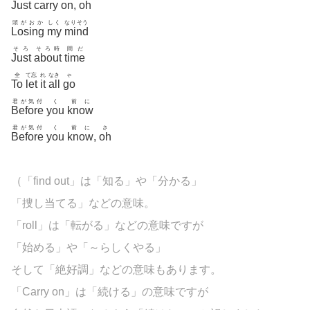
Just
carry
on
,
oh
頭がおか
しく
なりそう
Losing
my
mind
そろ
そろ時
間だ
Just
about
time
全
て忘
れ
なき
ゃ
To
let
it
all
go
君が気付
く
前に
Before
you
know
君が気付
く
前に
さ
Before
you
know
,
oh
（「find out」は「知る」や「分かる」
「捜し当てる」などの意味。
「roll」は「転がる」などの意味ですが
「始める」や「～らしくやる」
そして「絶好調」などの意味もあります。
「Carry on」は「続ける」の意味ですが