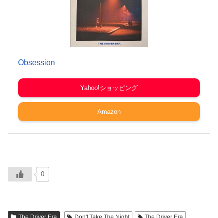
Obsession
Yahoo!ショッピング
Amazon
0
The Driver Era
Don't Take The Night
The Driver Era