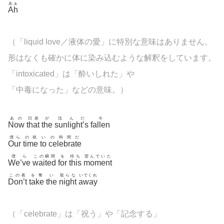
あぁ
Ah
（「
liquid love／液体の愛
」に特別な意味はありません。
形はなくも確かに体に染み込むような解釈をしています。
「
intoxicated」は「酔いしれた」や
「中毒になった」などの意味。）
あの
日差
が
沈んだ
今
Now
that
the
sunlight’s
fallen
僕ら
の祝
い
の時間だ
Our
time
to
celebrate
僕ら
この瞬間
を
待ち
望んでいた
We’ve
waited
for
this
moment
この夜
を奪
い
取らな
いでくれ
Don’t
take
the
night
away
（「
celebrate」は「祝う」や「記念する」