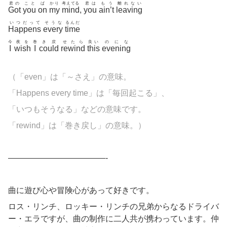
君の
こと
ば
かり
考えてる
君は
もう
離れない
Got
you
on
my
mind
,
you
ain’t
leaving
いつだって
そうな
るんだ
Happens
every
time
今
夜を
巻
き戻
せたら
良い
のにな
I
wish
I
could
rewind
this
evening
（「even」は「～さえ」の意味。
「Happens every time」は「毎回起こる」、
「いつもそうなる」などの意味です。
「
rewind」は「巻き戻し」の意味。）
————————————-
曲に遊び心や冒険心があって好きです。
ロス・リンチ、ロッキー・リンチの兄弟からなるドライバ
ー・エラですが、曲の制作に二人共が携わっています。仲