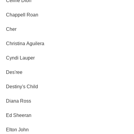
Celine Dion
Chappell Roan
Cher
Christina Aguilera
Cyndi Lauper
Des'ree
Destiny's Child
Diana Ross
Ed Sheeran
Elton John