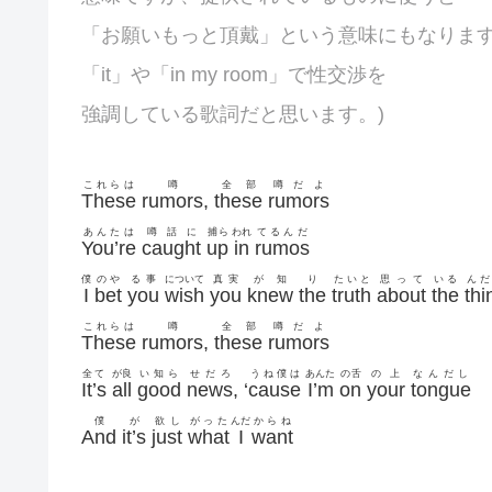
「お願いもっと頂戴」という意味にもなりま
「it」や「in my room」で性交渉を
強調している歌詞だと思います。)
これらは
噂
全部
噂だよ
These
rumors
,
these
rumors
あんたは
噂話に
捕ら
われ
てるんだ
You’re
caught
up
in
rumos
僕
のや
る事
について
真実
が知
り
たいと
思って
いる
んだ
I
bet
you
wish
you
knew
the
truth
about
the
thi
これらは
噂
全部
噂だよ
These
rumors
,
these
rumors
全て
が良
い知ら
せだろ
うね僕は
あんた
の舌
の上
なんだし
It’s
all
good
news
, ‘
cause
I’m
on
your
tongue
僕
が
欲し
がった
んだ
からね
And
it’s
just
what
I
want