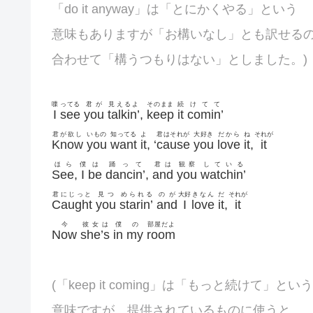
「do it anyway」は「とにかくやる」という
意味もありますが「お構いなし」とも訳せる
合わせて「構うつもりはない」としました。)
喋
ってる
君が
見えるよ
そのまま
続
けてて
I
see
you
talkin’
,
keep
it
comin’
君が欲し
いもの
知ってる
よ
君はそれが
大好き
だから
ね
それが
Know
you
want
it
, ‘
cause
you
love
it
,
it
ほら
僕
は
踊って
君は
観察
している
See
,
I
be
dancin’
,
and
you
watchin’
君にじっと
見つ
められる
のが
大好
きなん
だ
それが
Caught
you
starin’
and
I
love
it
,
it
今
彼女は
僕
の
部屋だよ
Now
she’s
in
my
room
(「keep it coming」は「もっと続けて」という
意味ですが、提供されているものに使うと