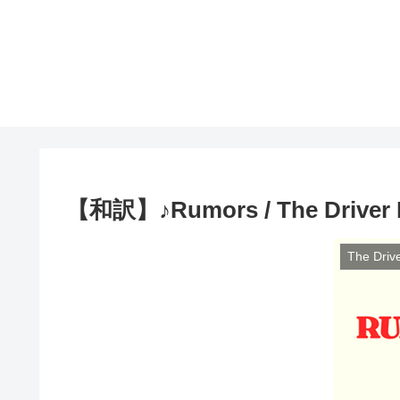
【和訳】♪Rumors / The Driver 
The Driv