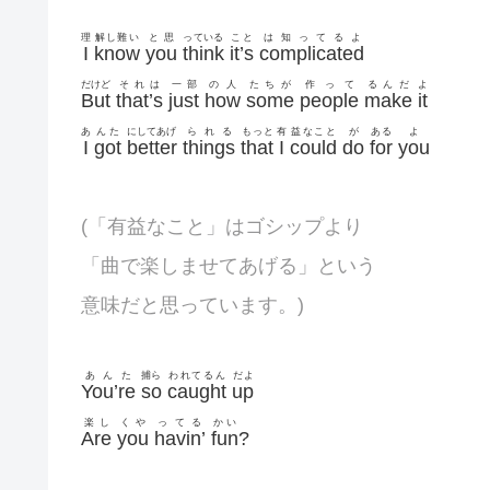
理
解し難い
と思
っている
こと
は知ってるよ
I
know
you
think
it’s
complicated
だけど
それは
一部
の人
たちが
作って
るんだ
よ
But
that’s
just
how
some
people
make
it
あ
んた
にしてあげ
られる
もっと
有
益なこと
が
ある
よ
I
got
better
things
that
I
could
do
for
you
(「有益なこと」はゴシップより
「曲で楽しませてあげる」という
意味だと思っています。)
あんた
捕ら
われてるん
だよ
You’re
so
caught
up
楽し
くや
ってる
かい
Are
you
havin’
fun
?