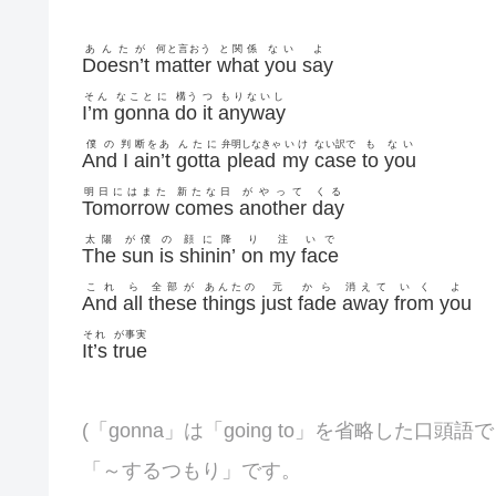
あんたが
何と言おう
と関係
ない
よ
Doesn’t
matter
what
you
say
そん
なことに
構う
つ
もりないし
I’m
gonna
do
it
anyway
僕の
判
断をあ
んたに
弁明しなきゃ
いけ
ない訳で
も
ない
And
I
ain’t
gotta
plead
my
case
to
you
明日にはまた
新たな日
がやって
くる
Tomorrow
comes
another
day
太陽
が僕
の
顔に降
り
注
いで
The
sun
is
shinin’
on
my
face
これ
ら
全部が
あんたの
元
から
消えて
いく
よ
And
all
these
things
just
fade
away
from
you
それ
が事実
It’s
true
(「gonna」は「going to」を省略した口頭語で
「～するつもり」です。