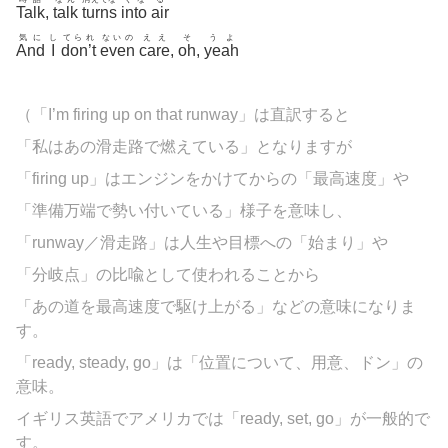
Talk
,
talk
turns
into
air
気に
し
てられ
ないの
ええ
そ
うよ
And
I
don’t
even
care
,
oh
,
yeah
（「I’m firing up on that runway」は直訳すると
「私はあの滑走路で燃えている」となりますが
「firing up」はエンジンをかけてからの「最高速度」や
「準備万端で勢い付いている」様子を意味し、
「runway／滑走路」は人生や目標への「始まり」や
「分岐点」の比喩として使われることから
「あの道を最高速度で駆け上がる」などの意味になりま
す。
「ready, steady, go」は「位置について、用意、ドン」の
意味。
イギリス英語でアメリカでは「ready, set, go」が一般的で
す。