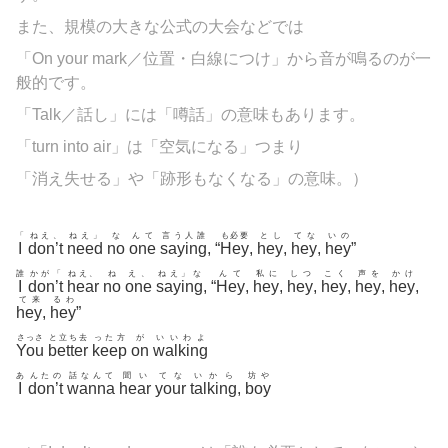
また、規模の大きな公式の大会などでは
「On your mark／位置・白線につけ」から音が鳴るのが一
般的です。
「Talk／話し」には「噂話」の意味もあります。
「turn into air」は「空気になる」つまり
「消え失せる」や「跡形もなくなる」の意味。）
「
ねえ、
ねえ」
な
んて
言う人誰
も必要
とし
てな
いの
I
don’t
need
no
one
saying
, “
Hey
,
hey
,
hey
,
hey
”
誰
かが「
ねえ、
ね
え、
ねえ」な
んて
私に
しつ
こく
声を
かけ
I
don’t
hear
no
one
saying
, “
Hey
,
hey
,
hey
,
hey
,
hey
,
hey
,
て来
るわ
hey
,
hey
”
さっさ
と立ち去
った方
が
いいわよ
You
better
keep
on
walking
あ
んたの
話なんて
聞い
てな
いから
坊や
I
don’t
wanna
hear
your
talking
,
boy