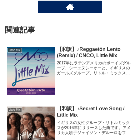
関連記事
【和訳】♪Reggaetón Lento
Little Mix
(Remix) / CNCO, Little Mix
2017年にラテンアメリカのボーイズグル
ープ、シーエヌシーオーと、イギリスの
ガールズグループ、リトル・ミックスが
発表した曲です。元はCNCOが2016年に
デビューアルバムからシングルカットし
て発売し、大ヒットしたスペイン語の曲
です。リトル・...
【和訳】♪Secret Love Song /
Little Mix
Little Mix
イギリスの女性グループ・リトルミック
スが2016年にリリースした曲です。アメ
リカ人歌手ジェイソン・デルーロをフュ
ーチャーした切なくも歌唱力が光る楽曲