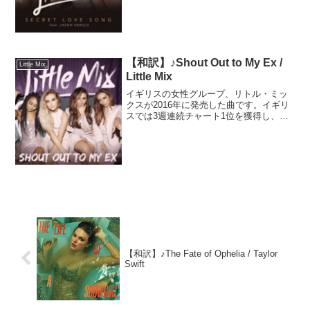
です。「秘密の恋」を歌った曲で、芸能
人など立場のある者同士にとどまらず、
LGBTのコミュニテ...
【和訳】♪Shout Out to My Ex /
Little Mix
Little Mix
イギリスの女性グループ、リトル・ミッ
クスが2016年に発売した曲です。イギリ
スでは3週連続チャート1位を獲得し、ヨ
ーロッパを中心に好評を得ました。この
曲はイギリスでは女性グループとして2番
目のストリーミング再生を記録したそう
です。MVではラ...
【和訳】♪The Fate of Ophelia / Taylor
Swift