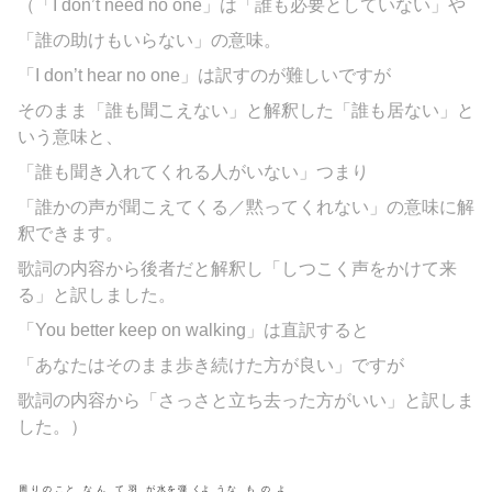
（「I don’t need no one」は「誰も必要としていない」や
「誰の助けもいらない」の意味。
「I don’t hear no one」は訳すのが難しいですが
そのまま「誰も聞こえない」と解釈した「誰も居ない」と
いう意味と、
「誰も聞き入れてくれる人がいない」つまり
「誰かの声が聞こえてくる／黙ってくれない」の意味に解
釈できます。
歌詞の内容から後者だと解釈し「しつこく声をかけて来
る」と訳しました。
「You better keep on walking」は直訳すると
「あなたはそのまま歩き続けた方が良い」ですが
歌詞の内容から「さっさと立ち去った方がいい」と訳しま
した。）
周りのこと
なん
て羽
が水を弾
くよ
うな
ものよ