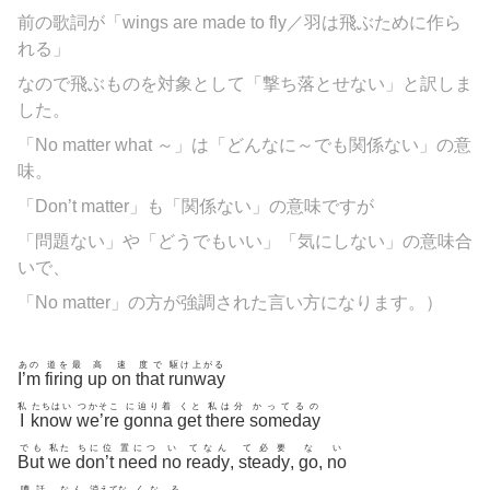
前の歌詞が「wings are made to fly／羽は飛ぶために作ら
れる」
なので飛ぶものを対象として「撃ち落とせない」と訳しま
した。
「No matter what ～」は「どんなに～でも関係ない」の意
味。
「Don’t matter」も「関係ない」の意味ですが
「問題ない」や「どうでもいい」「気にしない」の意味合
いで、
「No matter」の方が強調された言い方になります。）
あの
道を最
高
速
度で
駆け上がる
I’m
firing
up
on
that
runway
私
たちはい
つかそこ
に辿り着
くと
私は分
かってるの
I
know
we’re
gonna
get
there
someday
でも
私た
ちに位
置につ
い
てなん
て必要
な
い
But
we
don’t
need
no
ready
,
steady
,
go
,
no
噂話
なん
消えてな
くな
る