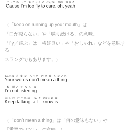
だって私
って
気に
かけ
る
には魅
力的
過ぎる
‘
Cause
I’m
too
fly
to
care
,
oh
,
yeah
（「keep on running up your mouth」は
「口が減らない」や「喋り続ける」の意味。
「fly／飛ぶ」は「格好良い」や「おしゃれ」などを意味す
る
スラングでもあります。）
あんたの
言葉な
んて何
の意味
も
ないわ
Your
words
don’t
mean
a
thing
私
聞い
てないの
I’m
not
listening
話し続
けてれば
私
が
分かるの
は
Keep
talking
,
all
I
know
is
（「don’t mean a thing」は「何の意味もない」や
「重要ではない」の意味。）