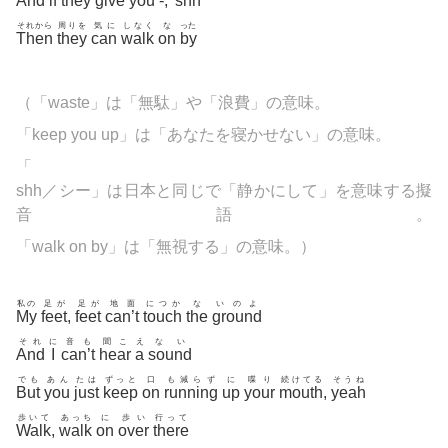
And
if
they
give
you
-,
shh
それから
周りを
気に
しなく
な
った
Then
they
can
walk
on
by
（「
waste」は「無駄」や「浪費」の意味。
「keep you up」は「あなたを寝かせない」の意味。
「
shh／シー」は日本と同じで「静かにして」を意味する擬
音語。
「walk on by」は「無視する」の意味。）
私の
足が
足が
地面
につか
な
いのよ
My
feet
,
feet
can’t
touch
the
ground
それ
に
音も
聞こ
え
ない
And
I
can’t
hear
a
sound
でも
あん
たは
ずっと
口
も減らず
に
喋り
続けてる
そうね
But
you
just
keep
on
running
up
your
mouth
,
yeah
歩いて
あっち
に
歩い
行って
Walk
,
walk
on
over
there