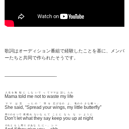
歌詞はオーディション番組で経験したことを基に、メンバ
ーたちと共同で作られたそうです。
———————————-
人生を無
駄に
しな
いで
っ
てママは
話し
たわ
Mama
told
me
not
to
waste
my
life
ママ
は言
ったの「
羽を
広げるの
よ、
私の小
さな蝶々」
She
said
, “
Spread
your
wings
,
my
little
butterfly
”
周りのせ
いで
夜眠れ
ないな
んて
ことに
なら
な
い
ように
Don’t
let
what
they
say
keep
you
up
at
night
それと
も
し周り
があな
たに
－，
シー