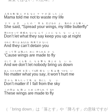
人生を無
駄に
する
なと
マ
マが話
した
こと
Mama
told
me
not
to
waste
my
life
ママ
は言
ったの「
羽を
広げるの
よ、
私の小
さな蝶々」
She
said
, “
Spread
your
wings
,
my
little
butterfly
”
周りのせ
いで
夜眠れ
ないな
んて
ことに
なら
な
い
ように
Don’t
let
what
they
say
keep
you
up
at
night
それに
周りは
あなたを
拘束でき
ないと
And
they
can’t
detain
you
だって羽
は飛ぶた
めに
作られる
か
ら
‘
Cause
wings
are
made
to
fly
そして
誰
にも私
た
ちを撃ち
落とせ
な
いわ
And
we
don’t
let
nobody
bring
us
down
あん
たたちが何
を言っ
ても関
係な
い
私は傷
つかな
い
No
matter
what
you
say
,
it
won’t
hurt
me
空から
落ちたっ
て
私
は
気にし
な
い
Don’t
matter
if
I
fall
from
the
sky
この羽は
ね飛ぶ
ため
に作られ
て
るの
These
wings
are
made
to
fly
（「bring down」は「落とす」や「降ろす」の意味ですが