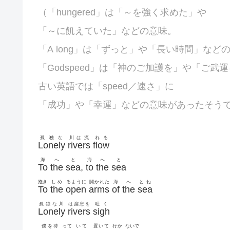
（「
hungered」は「～を強く求めた」や
「～に飢えていた」などの意味。
「A long」は「ずっと」や「長い時間」など
「
Godspeed」は「神のご加護を」や「ご武
古い英語では「speed／速さ」に
「成功」や「幸運」などの意味があったそう
孤独な
川は流
れる
Lonely
rivers
flow
海
へ
と
海
へ
と
To
the
sea
,
to
the
sea
抱き
しめ
るように
開かれた
海
へ
とね
To
the
open
arms
of
the
sea
孤独な川
は溜息を
吐く
Lonely
rivers
sigh
僕を待
って
いて
置いて
行か
ないで