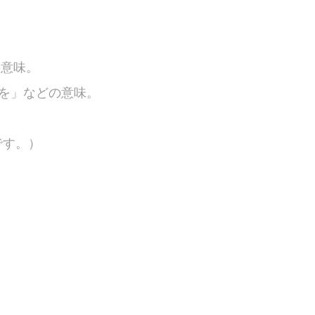
の意味。
運を」などの意味。
です。）