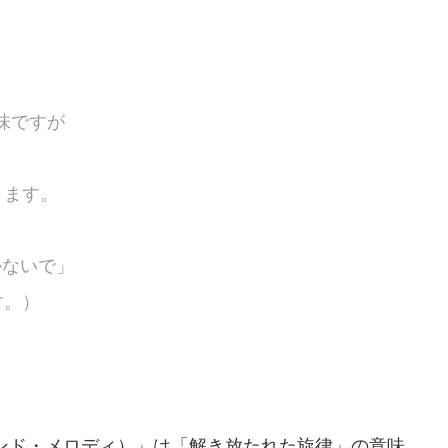
意味ですが
ります。
行かないで」
す。）
ンチェインド・メロディ）」は「解き放たれた旋律」の意味。