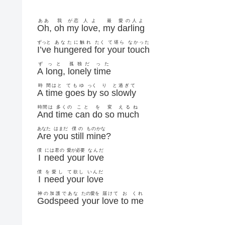
ああ
我
が恋
人よ
最
愛の人よ
Oh
,
oh
my
love
,
my
darling
ずっと
あなたに触れ
たく
て堪ら
なかった
I’ve
hungered
for
your
touch
ず
っと
孤独だ
った
A
long
,
lonely
time
時
間はと
てもゆ
っく
り
と過ぎて
A
time
goes
by
so
slowly
時間は
多くの
こと
を
変
えるね
And
time
can
do
so
much
あなた
はまだ
僕の
ものかな
Are
you
still
mine
?
僕
には君の
愛が必要
なんだ
I
need
your
love
僕
を愛し
て欲し
いんだ
I
need
your
love
神の加護であな
たの愛を
届けて
お
くれ
Godspeed
your
love
to
me