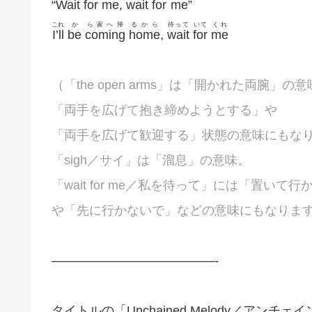
“
Wait
for
me
,
wait
for
me
”
これ
か
ら家へ帰
るから
待って
いて
くれ
I’ll
be
coming
home
,
wait
for
me
（「the open arms」は「開かれた両腕」の
「両手を広げて抱き締めようとする」や
「両手を広げて歓迎する」状態の意味にもな
「
sigh／サイ」は「溜息」の意味。
「wait for me／私を待って」には「置いて
や「先に行かないで」などの意味にもなりま
—————————————-
タイトルの「Unchained Melody／ア