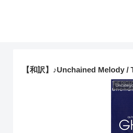
【和訳】♪Unchained Melody / Th
Uncatego