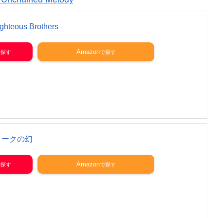
ghteous Brothers
Amazon
ヨークの幻
Amazon