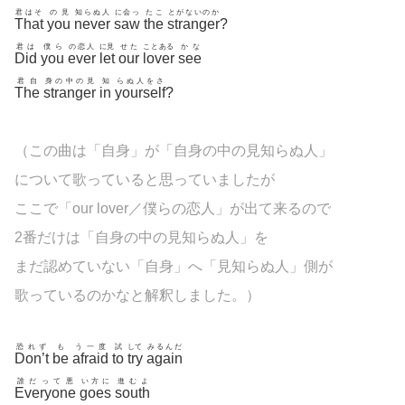
君はそ
の見
知らぬ人
に会っ
たこ
とがないのか
That
you
never
saw
the
stranger
?
君は
僕ら
の恋人
に見
せた
ことある
かな
Did
you
ever
let
our
lover
see
君自
身の中の見
知
らぬ人をさ
The
stranger
in
yourself
?
（この曲は「自身」が「自身の中の見知らぬ人」
について歌っていると思っていましたが
ここで「our lover／僕らの恋人」が出て来るので
2番だけは
「自身の中の見知らぬ人」を
まだ認めていない「自身」へ
「見知らぬ人」側が
歌っているのかなと解釈しました。）
恐れず
も
う一度
試
して
みるんだ
Don’t
be
afraid
to
try
again
誰だって悪
い方に
進むよ
Everyone
goes
south