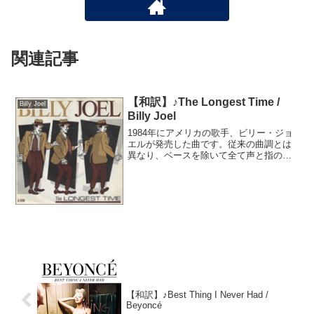
関連記事
【和訳】♪The Longest Time /
Billy Joel
Billy Joel
1984年にアメリカの歌手、ビリー・ジョ
エルが発売した曲です。従来の曲調とは
異なり、ベースを除いて全て声と指の音
で進行します。これはビリー・ジョエル
が、自身に影響をもたらした音楽へ敬意
を表したアルバムを作りたいという試み
の一環で、フランキー...
【和訳】♪Best Thing I Never Had /
Beyoncé