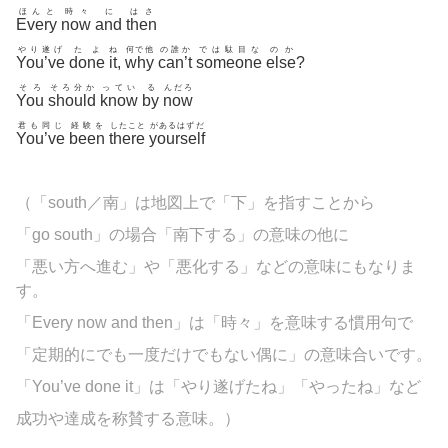
ほんと
時々
に
はさ
Every
now
and
then
やり遂げ
たよ
ね
何で他
の誰か
では駄目な
のか
You’ve
done
it
,
why
can’t
someone
else
?
そろ
そろ分か
ってい
る
んだろ
You
should
know
by
now
君も同じ
経験を
したこと
があるはずだ
You’ve
been
there
yourself
（「south／南」は地図上で「下」を指すことから
「go south」の場合「南下する」の意味の他に
「悪い方へ進む」や「悪化する」などの意味にもなりま
す。
「Every now and then」は「時々」を意味する慣用句で
「定期的にでも一度だけでもない偶に」の意味合いです。
「You’ve done it」は「やり遂げたね」「やったね」など
成功や達成を称賛する意味。）