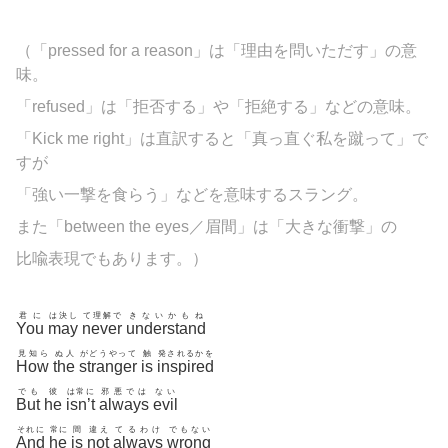
（「pressed for a reason」は「理由を問いただす」の意
味。
「
refused」は「拒否する」や「拒絶する」などの意味。
「Kick me right」は直訳すると「真っ直ぐ私を蹴って」で
すが
「強い一撃を食らう」などを意味するスラング。
また「between the eyes／眉間」は「大きな衝撃」の
比喩表現でもあります。）
君に
は決し
て理解で
きないかもね
You
may
never
understand
見知ら
ぬ人
がどうやって
触
発されるかを
How
the
stranger
is
inspired
でも
彼
は常に
邪悪では
ない
But
he
isn’t
always
evil
それに
常に
間
違え
てるわけ
でもない
And
he
is
not
always
wrong