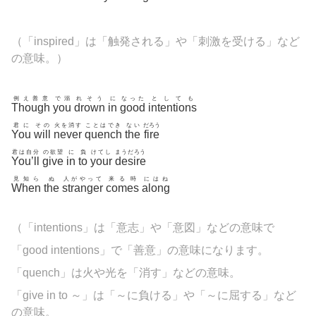
（「inspired」は「触発される」や「刺激を受ける」など
の意味。）
例え善意
で溺
れそう
に
なった
としても
Though
you
drown
in
good
intentions
君に
その
火を消す
ことはでき
ない
だろう
You
will
never
quench
the
fire
君は自分
の欲望
に
負
けてし
まうだろう
You’ll
give
in
to
your
desire
見知ら
ぬ
人がやって
来る時
にはね
When
the
stranger
comes
along
（「
intentions」は「意志」や「意図」などの意味で
「good
intentions」で「善意」の意味になります。
「
quench」は火や光を「消す」などの意味。
「give in to ～」は「～に負ける」や「～に屈する」など
の意味。