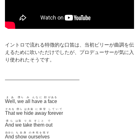
イントロで流れる特徴的な口笛は、当初ビリーが曲調を伝
えるために吹いただけでしたが、プロデューサーが気に入
り使われたそうです。
———————————————
まあ
僕ら
み
んなに
顔
がある
Well
,
we
all
have
a
face
それを
僕ら
は永遠
に保管
していて
That
we
hide
away
forever
僕ら
は取
り出
すこと
で
And
we
take
them
out
自分た
ち自身
の本性を現す
And
show
ourselves