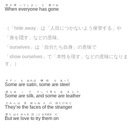
皆が帰
ってしまっ
た
後でね
When
everyone
has
gone
（「hide away」は「人目につかないよう保管する」や
「身を隠す」などの意味。
「ourselves」は「自分たち自身」の意味で
「show ourselves」で「本性を現す」などの意味になりま
す。）
サテン
も
あれば
鋼鉄
も
あって
Some
are
satin
,
some
are
steel
絹もあ
っ
て
そし
て革も
あ
るんだ
Some
are
silk
,
and
some
are
leather
それらは
見
知らぬ
人
の
顔だけれど
They’re
the
faces
of
the
stranger
僕ら
はそ
れらを
試
こと
が大好き
だ
But
we
love
to
try
them
on