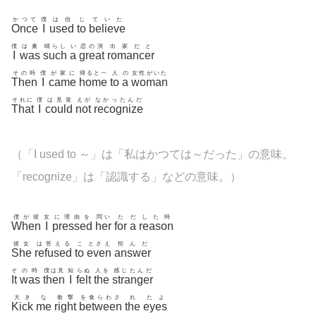
かつて
僕
は信
じ
ていた
Once
I
used
to
believe
僕
は素
晴らし
い
恋の演
出家だと
I
was
such
a
great
romancer
その時
僕
が家に
帰ると一
人
の
女性がいた
Then
I
came
home
to
a
woman
それに
僕
は見覚
えが
なかったんだ
That
I
could
not
recognize
（「I used to ～」は「私はかつては～だった」の意味。
「
recognize」は「認識する」などの意味。
）
僕が彼
女
に理由を
問い
た
だ
した時
When
I
pressed
her
for
a
reason
彼女
は答える
こ
とさえ
拒んだ
She
refused
to
even
answer
そ
の時
僕は見
知
らぬ
人を
感じたんだ
It
was
then
I
felt
the
stranger
大き
な
衝撃
を食らわさ
れ
たよ
Kick
me
right
between
the
eyes