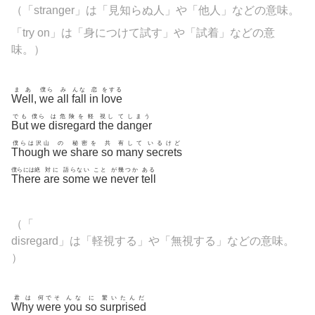
（「
stranger」は「見知らぬ人」や「他人」などの意味。
「try on」は「身につけて試す」や「試着」などの意
味。）
まあ
僕ら
み
んな
恋
をする
Well
,
we
all
fall
in
love
でも
僕ら
は危険を軽
視し
てしまう
But
we
disregard
the
danger
僕らは沢山
の
秘密を
共
有して
いるけど
Though
we
share
so
many
secrets
僕らには絶
対に
語らない
こと
が幾つか
ある
There
are
some
we
never
tell
（「
disregard」は「軽視する」や「無視する」などの意味。
）
君は
何でそ
んな
に
驚いたんだ
Why
were
you
so
surprised