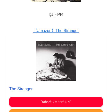
以下PR
【amazon】The Stranger
The Stranger
Yahoo!ショッピング