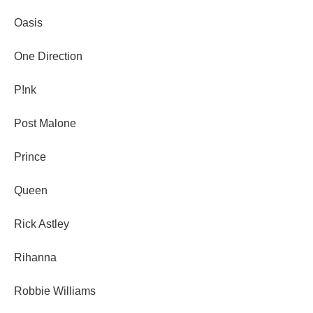
Oasis
One Direction
P!nk
Post Malone
Prince
Queen
Rick Astley
Rihanna
Robbie Williams