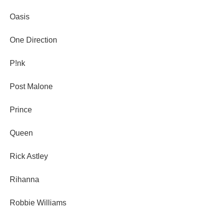
Oasis
One Direction
P!nk
Post Malone
Prince
Queen
Rick Astley
Rihanna
Robbie Williams