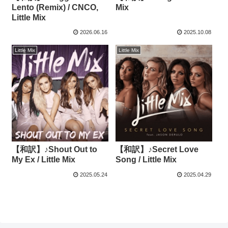
Lento (Remix) / CNCO,
Mix
Little Mix
2026.06.16
2025.10.08
Little Mix
Little Mix
【和訳】♪Shout Out to
【和訳】♪Secret Love
My Ex / Little Mix
Song / Little Mix
2025.05.24
2025.04.29