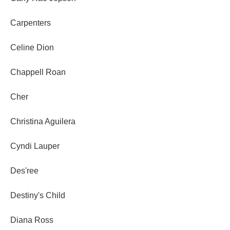
Carpenters
Celine Dion
Chappell Roan
Cher
Christina Aguilera
Cyndi Lauper
Des'ree
Destiny's Child
Diana Ross