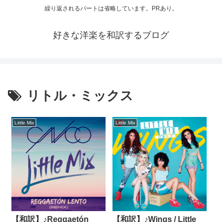
繰り返されるパートは省略しています。PRあり。
好きな洋楽を和訳するブログ
リトル・ミックス
Little Mix
Little Mix
【和訳】♪Reggaetón
【和訳】♪Wings / Little