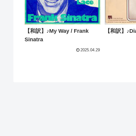
【和訳】♪Dian
【和訳】♪My Way / Frank
Sinatra
2025.04.29