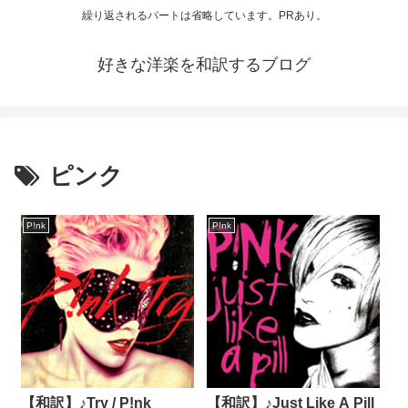
繰り返されるパートは省略しています。PRあり。
好きな洋楽を和訳するブログ
ピンク
P!nk
P!nk
【和訳】♪Try / P!nk
【和訳】♪Just Like A Pill