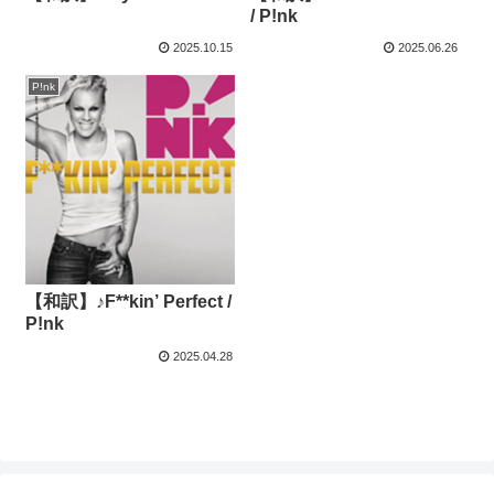
/ P!nk
2025.10.15
2025.06.26
P!nk
【和訳】♪F**kin’ Perfect /
P!nk
2025.04.28