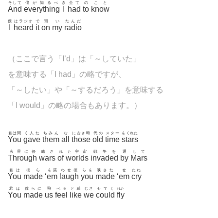
そして
僕が知るべ
き
全て
の
こと
And
everything
I
had
to
know
僕
はラジオ
で
聞
い
たんだ
I
heard
it
on
my
radio
（ここで言う「I’d」は「～していた」
を意味する「I had」の略ですが、
「～したい」や「～するだろう」を意味する
「I would」の略の場合もあります。）
君は聞
く人た
ちみん
な
に古き時
代の
スター
をくれた
You
gave
them
all
those
old
time
stars
火星に侵
略さ
れ
た宇宙
戦争を
通
して
Through
wars
of
worlds
invaded
by
Mars
君は
彼ら
を笑
わせ彼
らを
涙さた
せ
たね
You
made
‘
em
laugh
you
made
‘
em
cry
君は
僕らに
飛
べる
と感
じさ
せてく
れた
You
made
us
feel
like
we
could
fly