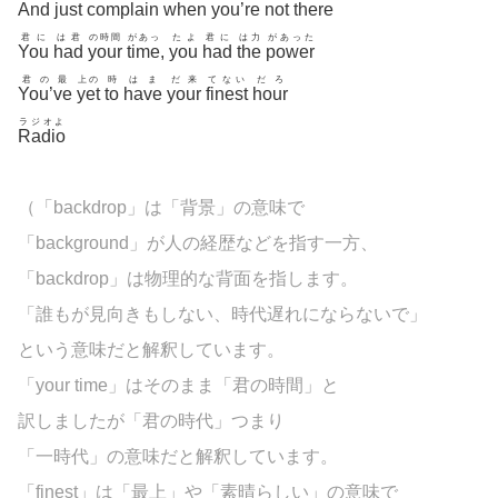
And
just
complain
when
you’re
not
there
君に
は君
の時間
があっ
たよ
君に
は力
があった
You
had
your
time
,
you
had
the
power
君の最
上の
時
はま
だ来
てない
だろ
You’ve
yet
to
have
your
finest
hour
ラジオよ
Radio
（「backdrop」は「背景」の意味で
「background」が人の経歴などを指す一方、
「backdrop」は物理的な背面を指します。
「誰もが見向きもしない、時代遅れにならないで」
という意味だと解釈しています。
「your time」はそのまま「君の時間」と
訳しましたが「君の時代」つまり
「一時代」の意味だと解釈しています。
「finest」は「最上」や「素晴らしい」の意味で