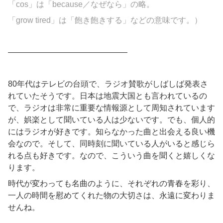
「cos」は「because／なぜなら」の略。
「grow tired」は「飽き飽きする」などの意味です。）
———————————————
80年代はテレビの台頭で、ラジオ賛歌がしばしば発表さ
れていたそうです。日本は地震大国とも言われているの
で、ラジオは非常に重要な情報源として周知されています
が、娯楽として聞いている人は少ないです。でも、個人的
にはラジオが好きです。知らなかった曲と出会える良い機
会なので。そして、同時刻に聞いている人がいると感じら
れる点も好きです。なので、こういう曲を聞くと嬉しくな
ります。
時代が変わっても名曲のように、それぞれの青春を彩り、
一人の時間を慰めてくれた物の大切さは、永遠に変わりま
せんね。