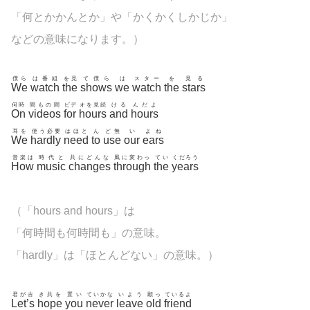
「何とかかんとか」や「かくかくしかじか」
などの意味になります。）
僕ら
は番組
を見
て僕ら
は
スター
を
見る
We
watch
the
shows
we
watch
the
stars
何時
間もの間
ビデ
オを見続
ける
んだよ
On
videos
for
hours
and
hours
耳を
使う必要
はほと
ん
ど無
い
よね
We
hardly
need
to
use
our
ears
音楽は
時代と
共にどんな
風に変わっ
てい
くだろう
How
music
changes
through
the
years
（「hours and hours」は
「何時間も何時間も」の意味。
「hardly」は「ほとんどない」の意味。）
君が古
き共を
置い
ていかな
いよう
願っ
ているよ
Let’s
hope
you
never
leave
old
friend