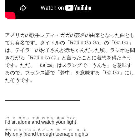
アメリカの歌手レディ・ガガの芸名の由来となった曲とし
ても有名です。タイトルの「Radio Ga Ga」の「Ga Ga」
は、テイラーのお子さんが赤ちゃんだった頃、ラジオを聞
きながら「Radio ca ca」と言ったことに着想を得たそう
です。ただ、「ca ca」はスラングで「うんち」を意味す
るので、フランス語で「夢中」を意味する「Ga Ga」にし
たそうです。
———————————————
ひ
と
り座っ
て君
の光を
眺め
ていた
I’d
sit
alone
and
watch
your
light
十代
の夜
を共に
過ごした
唯一の
友よ
My
only
friend
through
teenage
nights