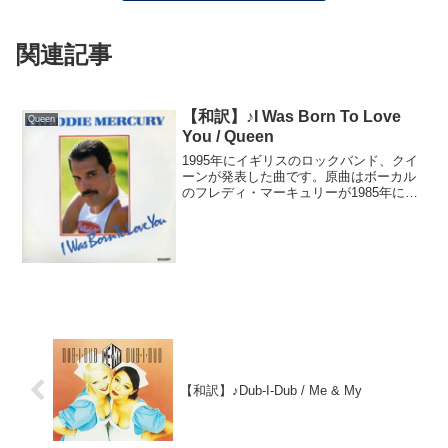
関連記事
【和訳】♪I Was Born To Love
Queen
You / Queen
1995年にイギリスのロックバンド、クイ
ーンが発表した曲です。原曲はボーカル
のフレディ・マーキュリーが1985年に発
表したソロ曲ですが、フレディの死後、
クイーンとして新たにリミックスし発表
されました。ここではクイーンが発表し
た曲の歌詞を訳し...
【和訳】♪Dub-I-Dub / Me & My