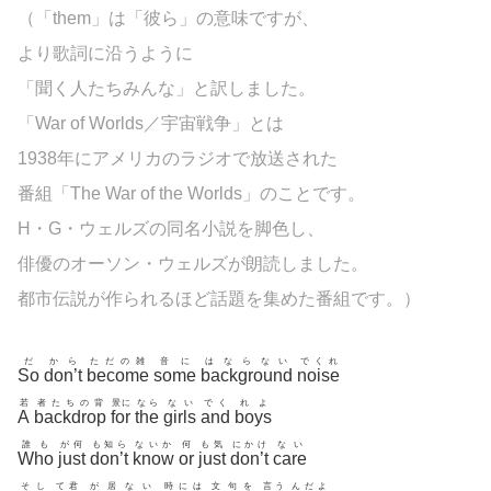
（「them」は「彼ら」の意味ですが、
より歌詞に沿うように
「聞く人たちみんな」と訳しました。
「War of Worlds／宇宙戦争」とは
1938年にアメリカのラジオで放送された
番組「The War of the Worlds」のことです。
H・G・ウェルズの同名小説を脚色し、
俳優のオーソン・ウェルズが朗読しました。
都市伝説が作られるほど話題を集めた番組です。）
だ
から
ただの雑
音に
はならない
でくれ
So
don’t
become
some
background
noise
若
者たちの背
景に
なら
ない
でく
れよ
A
backdrop
for
the
girls
and
boys
誰も
が何
も知ら
ないか
何
も気
にかけ
ない
Who
just
don’t
know
or
just
don’t
care
そし
て君
が居ない
時には
文句を
言う
んだよ