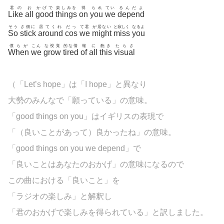
君の
お
かげで
楽しみを
得
られ
てい
るんだよ
Like
all
good
things
on
you
we
depend
そう
さ側に
居てくれ
だっ
て君
が居ない
と寂しく
なるよ
So
stick
around
cos
we
might
miss
you
僕らが
こん
な視覚
的な情
報
に
飽き
たらさ
When
we
grow
tired
of
all
this
visual
（「Let’s hope」は「I hope」と異なり
大勢のみんなで「願っている」の意味。
「good things on you」はイギリスの表現で
「（良いことがあって）良かったね」の意味。
「good things on you we depend」で
「良いことはあなたのおかげ」の意味になるので
この曲における「良いこと」を
「ラジオの楽しみ」と解釈し
「君のおかげで楽しみを得られている」と訳しました。