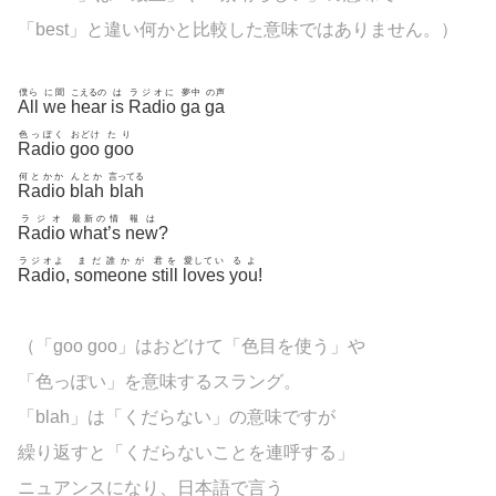
「best」と違い何かと比較した意味ではありません。）
僕ら
に聞
こえるの
は
ラジオに
夢中
の声
All
we
hear
is
Radio
ga
ga
色っぽく
おどけ
たり
Radio
goo
goo
何とかか
んとか
言ってる
Radio
blah
blah
ラジオ
最新の情
報は
Radio
what’s
new
?
ラジオよ
まだ誰かが
君を
愛してい
るよ
Radio
,
someone
still
loves
you
!
（「goo goo」はおどけて「色目を使う」や
「色っぽい」を意味するスラング。
「blah」は「くだらない」の意味ですが
繰り返すと「くだらないことを連呼する」
ニュアンスになり、日本語で言う