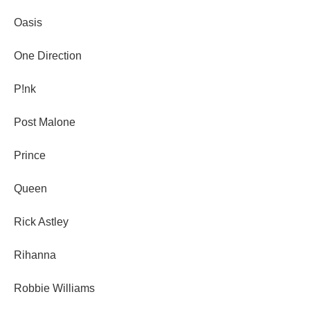
Oasis
One Direction
P!nk
Post Malone
Prince
Queen
Rick Astley
Rihanna
Robbie Williams