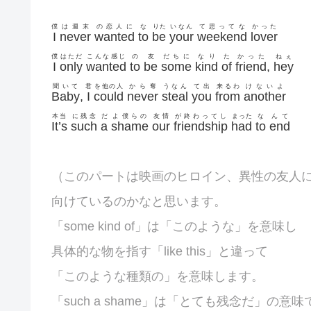
僕
は週末
の恋人に
な
りた
いなん
て思ってな
かった
I
never
wanted
to
be
your
weekend
lover
僕
はただ
こんな感じ
の
友
だちに
なり
た
かった
ねぇ
I
only
wanted
to
be
some
kind
of
friend
,
hey
聞いて
君
を他の人
から奪
うなん
て出
来るわ
けないよ
Baby
,
I
could
never
steal
you
from
another
本当
に残念
だ
よ僕らの
友情
が終わってし
まった
な
んて
It’s
such
a
shame
our
friendship
had
to
end
（このパートは映画のヒロイン、異性の友人
向けているのかなと思います。
「some kind of」は「このような」を意味し
具体的な物を指す「like this」と違って
「このような種類の」を意味します。
「such a shame」は「とても残念だ」の意味