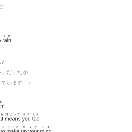
と
でね
e
rain
人と
い」だったが
しています。）
ね
n’
らも
同じって
意味
だよ
at
means
you
too
よ
うには
見
えな
いよ
to
make
up
your
mind