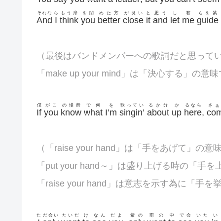
それな
ら
もう扉
を閉
めた方
が良い
と
思う
し
君
らを紫
And
I
think
you
better
close
it
and
let
me
guide
（最後はバンドメンバーへの歌詞だと思って
「make up your mind」は「決心する」の
僕
がこ
の場所
で何
を
歌ってい
るか分
か
るなら
さぁ
If
you
know
what
I’m
singin’
about
up
here
,
co
（「raise your hand」は「手をあげて」の
「put your hand～」は盛り上げる時の「手
「raise your hand」は意志を示す為に「
た
だ会い
たいだ
け
なん
だよ
紫の
雨の
中
で会
いた
い