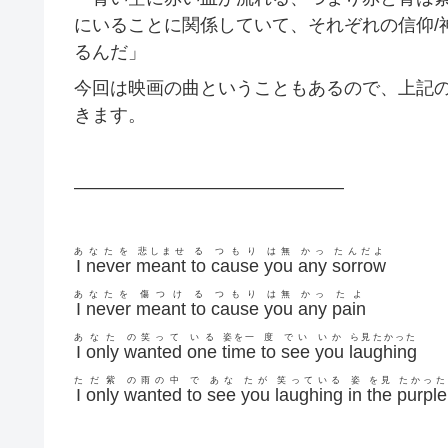
にいることに関係していて、それぞれの信仰/
るんだ」
今回は映画の曲ということもあるので、上記
きます。
———————————————
あ
なたを
悲しませ
る
つもり
は無
かっ
たんだよ
I
never
meant
to
cause
you
any
sorrow
あ
なたを
傷つけ
る
つもり
は無
かっ
たよ
I
never
meant
to
cause
you
any
pain
あ
なた
の笑って
いる
姿を一
度
でい
いか
ら見たかった
I
only
wanted
one
time
to
see
you
laughing
た
だ紫
の雨の中
で
あな
たが
笑っている
姿
を見
たかった
I
only
wanted
to
see
you
laughing
in
the
purple