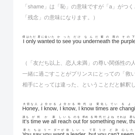
「shame」は「恥」の意味ですが「a」がつく
「残念」の意味になります。）
僕
はただ
君に会いた
か
った
だけ
なんだ紫の
雨の
その下
I
only
wanted
to
see
you
underneath
the
purpl
（「友だち以上、恋人未満」の尊い関係性の
一緒に過ごすことがプリンスにとっての「救
相手にとっては違った、ということだと解釈
大切な人
よ
分かる
よ
分かる
時
代は
変化し
てい
るよ
Honey
,
I
know
,
I
know
,
I
know
times
are
changi
誰も
が何
か
新
しいも
のを
求め
る時代だよね
それは
君
It’s
time
we
all
reach
out
for
something
new
,
th
君た
ちは
リー
ダーが
欲
しいっ
て言
うけ
ど決
心した
You
say
you
want
a
leader
,
but
you
can’t
seem