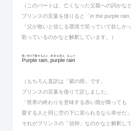
（このパートは、亡くなった父親への詞かな
プリンスの言葉を借りると「in the purple rai
「父が救いと信じる環境で笑っていて欲しか
歌っているのかなと解釈しています。）
青い空の下愛
する人と
終末を迎え
るんだ
Purple
rain
,
purple
rain
（もちろん直訳は「紫の雨」です。
プリンスの言葉を借りて訳しました。
「世界の終わりを意味する赤い雨が降っても
愛する人と同じ空の下に居られるなら幸せだ
それがプリンスの「信仰」なのかなと解釈し