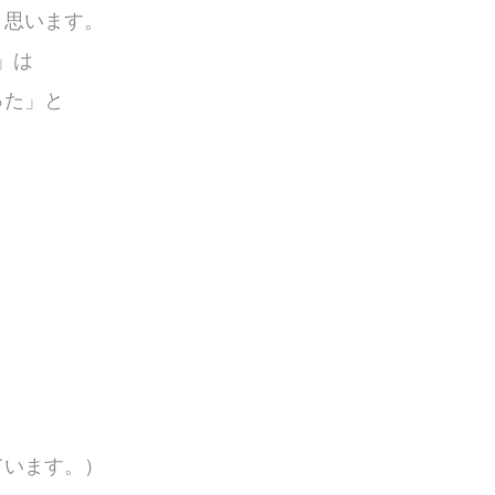
と思います。
n」は
った」と
」
ています。）