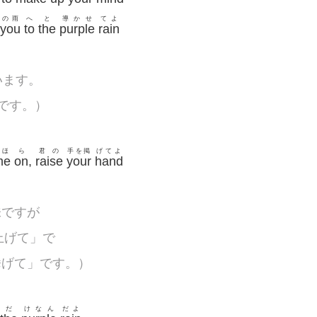
の雨
へ
と
導かせ
てよ
you
to
the
purple
rain
います。
意味です。）
ほ
ら
君の
手を掲
げてよ
me
on
,
raise
your
hand
意味ですが
を上げて」で
手を挙げて」です。）
だ
けなん
だよ