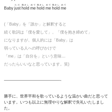
ただ
抱きし
めて
抱きし
めて
抱きし
めて
Baby
just
hold
me
hold
me
hold
me
(「Baby」を「誰か」と解釈すると
続く歌詞は「僕を愛して」、「僕を抱き締めて」
になりますが、個人的には「Baby」は
弱っている人への呼びかけで
「me」は「自分を」という意味…
だったらいいなと思っています。笑)
——————————————-
勝手に、世界平和を歌っているような温かい曲だと思って
います。いつも以上に無理やりな解釈で失礼いたしまし
た。