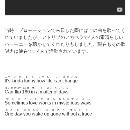
当時、プロモーションで来日した際にはこの曲を歌ってく
れていましたが、アドリブのアカペラで4人の素晴らしい
ハーモニーを聴かせてくれたりもしました。現在もその歌
唱力は健在で、4人で活動されています。
——————————————-
人生
が変
わる
って
ちょ
っと
面白いね
It’s
kinda
funny
how
life
can
change
ほんの
数日で
180度
ひ
っ
くり返る
ん
だから
Can
flip
180
in
a
matter
of
days
愛は時に
不可
思議
な
働きをする
よね
Sometimes
love
works
in
mysterious
ways
ある
日
形跡
もなく
目
覚め
たりする
ん
だ
One
day
you
wake
up
gone
without
a
trace