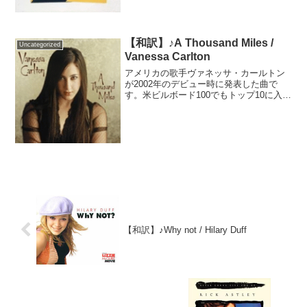
ニー・キャニオン...
【和訳】♪A Thousand Miles /
Uncategorized
Vanessa Carlton
アメリカの歌手ヴァネッサ・カールトン
が2002年のデビュー時に発表した曲で
す。米ビルボード100でもトップ10に入
り、世界中で大ヒットしました。デビュ
ー前に映画「キューティ・ブロンド」の
挿入歌として2001年に公開されていまし
た。作詞作曲を...
【和訳】♪Why not / Hilary Duff