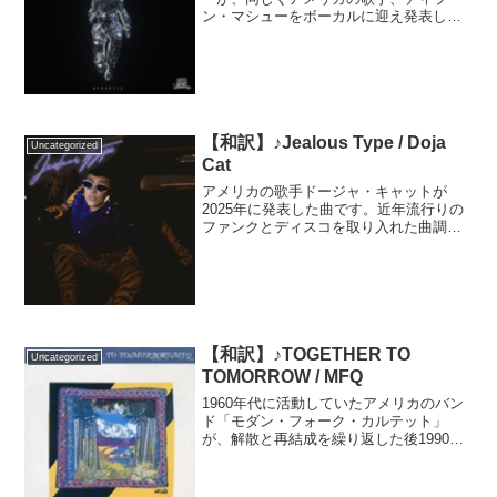
ン・マシューをボーカルに迎え発表した
曲です。パンデミックの最中に発表され
た曲は、翌年にアコースティック・バー
ジョンを発表するとネットで話題を集め
ました。パンデミック...
【和訳】♪Jealous Type / Doja
Uncategorized
Cat
アメリカの歌手ドージャ・キャットが
2025年に発表した曲です。近年流行りの
ファンクとディスコを取り入れた曲調
で、MVではドージャの色んなコスチュー
ムが楽しめます。作詞を務めたドージャ
の歌詞には、遊び好きの男性を恋人に選
んでしまった、女性の苦...
【和訳】♪TOGETHER TO
Uncategorized
TOMORROW / MFQ
1960年代に活動していたアメリカのバン
ド「モダン・フォーク・カルテット」
が、解散と再結成を繰り返した後1990年
に日本でリリースした曲です。当時テレ
ビっ子だった方なら一度は耳にしたこと
があるであろうCMソングです。日本のポ