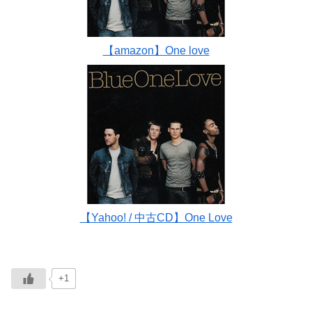
【amazon】One love
【Yahoo! / 中古CD】One Love
+1