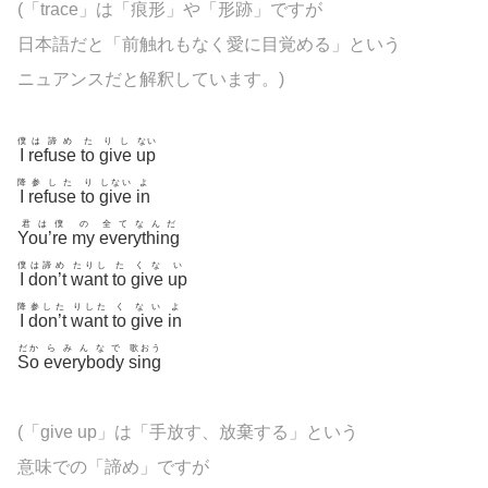
(「trace」は「痕形」や「形跡」ですが
日本語だと「前触れもなく愛に目覚める」という
ニュアンスだと解釈しています。)
僕
は諦め
た
りし
ない
I
refuse
to
give
up
降
参した
り
しない
よ
I
refuse
to
give
in
君は僕
の
全てなんだ
You’re
my
everything
僕
は諦め
たりし
た
くな
い
I
don’t
want
to
give
up
降
参した
りした
く
ない
よ
I
don’t
want
to
give
in
だか
らみんなで
歌おう
So
everybody
sing
(「give up」は「手放す、放棄する」という
意味での「諦め」ですが