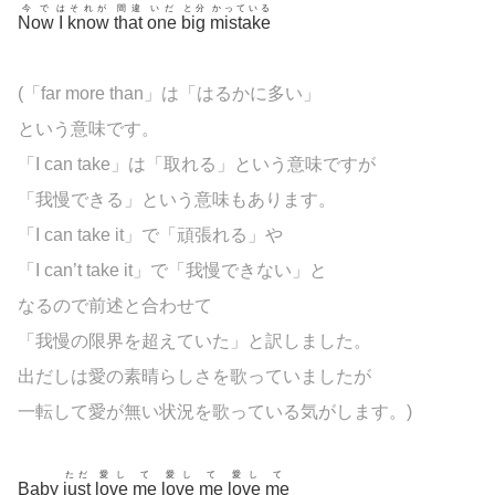
今で
は
それが
間違
いだ
と分
かっている
Now
I
know
that
one
big
mistake
(「far more than」は「はるかに多い」
という意味です。
「I can take」は「取れる」という意味ですが
「我慢できる」という意味もあります。
「I can take it」で「頑張れる」や
「I can’t take it」で「我慢できない」と
なるので前述と合わせて
「我慢の限界を超えていた」と訳しました。
出だしは愛の素晴らしさを歌っていましたが
一転して愛が無い状況を歌っている気がします。)
ただ
愛し
て
愛し
て
愛し
て
Baby
just
love
me
love
me
love
me