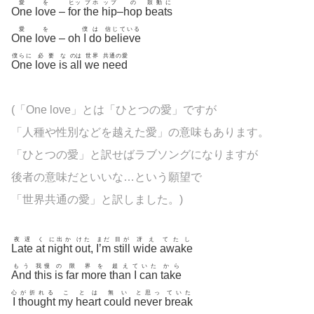
愛
を
ヒッ
プホ
ップ
の
鼓動に
One
love
–
for
the
hip
–
hop
beats
愛
を
僕
は
信じている
One
love
– oh
I
do
believe
僕らに
必要
な
のは
世界
共通の愛
One
love
is
all
we
need
(「One love」とは「ひとつの愛」ですが
「人種や性別などを越えた愛」の意味もあります。
「ひとつの愛」と訳せばラブソングになりますが
後者の意味だといいな…という願望で
「世界共通の愛」と訳しました。)
夜遅
く
に出か
けた
まだ
目が
冴え
てたし
Late
at
night
out
,
I’m
still
wide
awake
もう
我慢
の
限
界を
超え
て
いた
から
And
this
is
far
more
than
I
can
take
心
が折れる
こ
とは
無い
と思っ
ていた
I
thought
my
heart
could
never
break