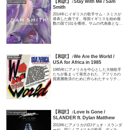
【和訳】♪Stay With Me / Sam
Uncategorized
Smith
2014年にイギリスの歌手サム・スミスが
発表した曲です。母国イギリスを始め複
数の国で1位を獲得。サムの代表曲となり
ました。アメリカでは惜しくも1位を獲得
できず、最高2位でした。その時1位だっ
たのはMAGIC！「Rude」のでした。----
-...
【和訳】♪We Are the World /
Bob Dylan
USA for Africa in 1985
1985年にアメリカを中心とした大物歌手
たちが集まって発売された、アフリカの
貧困層救済のために作られたチャリティ
ーソングです。前年にイギリスで発売さ
れたバンド・エイドによるエチオピアの
飢餓救済ソングに触発された、歌手ハリ
ー・ベラフォンテの発...
【和訳】♪Love Is Gone /
Uncategorized
SLANDER ft. Dylan Matthew
2019年にアメリカのDJデュオ・スランダ
ーが、同じくアメリカの歌手、ディラ