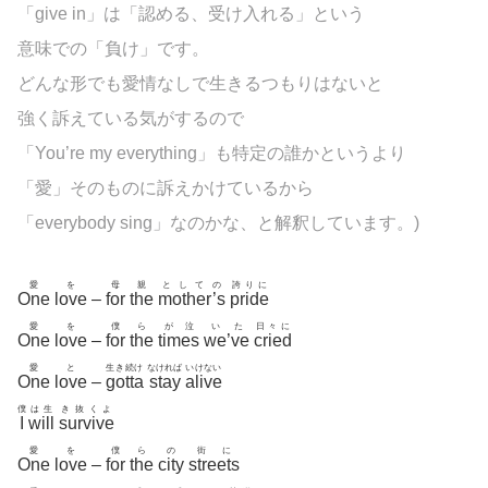
「give in」は「認める、受け入れる」という
意味での「負け」です。
どんな形でも愛情なしで生きるつもりはないと
強く訴えている気がするので
「You’re my everything」も特定の誰かというより
「愛」そのものに訴えかけているから
「everybody sing」なのかな、と解釈しています。)
愛
を
母
親
としての
誇りに
One
love
–
for
the
mother’s
pride
愛
を
僕
ら
が泣
いた
日々に
One
love
–
for
the
times
we’ve
cried
愛
と
生き続け
なければ
いけない
One
love
–
gotta
stay
alive
僕
は生
き抜くよ
I
will
survive
愛
を
僕
ら
の
街に
One
love
–
for
the
city
streets