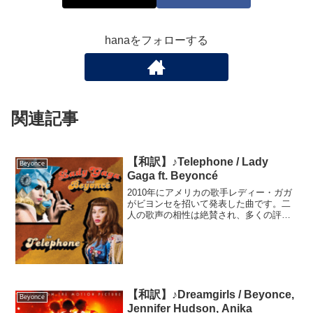
hanaをフォローする
関連記事
【和訳】♪Telephone / Lady
Beyonce
Gaga ft. Beyoncé
2010年にアメリカの歌手レディー・ガガ
がビヨンセを招いて発表した曲です。二
人の歌声の相性は絶賛され、多くの評論
家が2010年のベスト・ソングに選びまし
た。アメリカやカナダでもヒットしまし
たが、ヨーロッパ圏では各国でチャート1
位を獲得する大...
【和訳】♪Dreamgirls / Beyonce,
Beyonce
Jennifer Hudson, Anika