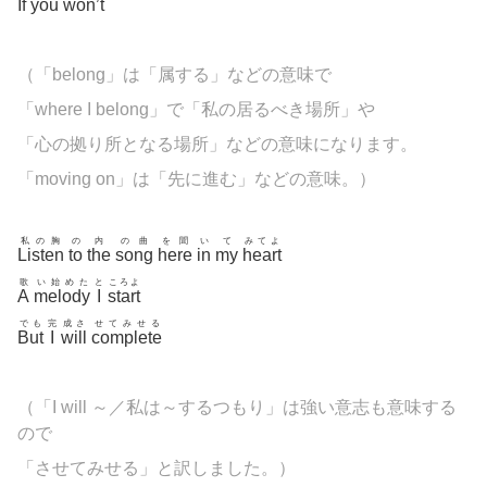
If
you
won’t
（「
belong」は「属する」などの意味で
「where I belong」で「私の居るべき場所」や
「心の拠り所となる場所」などの意味になります。
「moving on」は「先に進む」などの意味。）
私の胸
の
内
の曲
を聞
い
て
みてよ
Listen
to
the
song
here
in
my
heart
歌
い始めた
と
ころよ
A
melody
I
start
でも
完
成さ
せてみせる
But
I
will
complete
（「I will ～／私は～するつもり」は強い意志も意味する
ので
「させてみせる」と訳しました。）