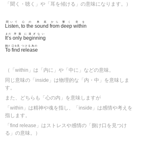
「聞く・聴く」や「耳を傾ける」の意味になります。）
聞いて
心
の
奥底
から
響く
音を
Listen
,
to
the
sound
from
deep
within
まだ
序盤
に過ぎない
It’s
only
beginning
捌け
口を見
つける為の
To
find
release
（「
within」は「内に」や「中に」などの意味。
同じ意味の「inside」は物理的な「内・中」を意味しま
す。
また、どちらも「心の内」を意味しますが
「within」は精神や魂を指し、「inside」は感情や考えを
指します。
「find release」はストレスや感情の「捌け口を見つけ
る」の意味。）