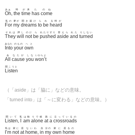
あぁ
時
が来
た
のね
Oh
,
the
time
has
come
私の
夢が
聞き届け
ら
れ
る時が
For
my
dreams
to
be
heard
それは
押し
のけ
ら
れたりすり
替えら
れた
りしない
They
will
not
be
pushed
aside
and
turned
あなた
のもの
へと
Into
your
own
あ
なたが
しな
いからよ
All
cause
you
won’t
聞こうと
Listen
（「
aside」は「脇に」などの意味。
「turned into」は「～に変わる」などの意味。）
聞いて
私
は独
りで岐
路
に
立っているの
Listen
,
I
am
alone
at
a
crossroads
私は
家に
居
ないわ
自
分の
家に
居るの
I’m
not
at
home
,
in
my
own
home