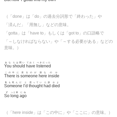
（「done」は「do」の過去分詞形で「終わった」や
「済んだ」「用無し」などの意味。
「gotta」は「have to」もしくは「got to」の口語略で
「～しなければならない」や「～する必要がある」などの
意味。）
あな
たは聞い
ておく
べきだった
You
should
have
listened
この中
に
居るのが
誰な
のか
There
is
someone
here
inside
私も死んだ
と
思ってい
た誰
かよ
Someone
I’d
thought
had
died
ず
っと前
にね
So
long
ago
（「here inside」は「この中に」や「ここに」の意味。）