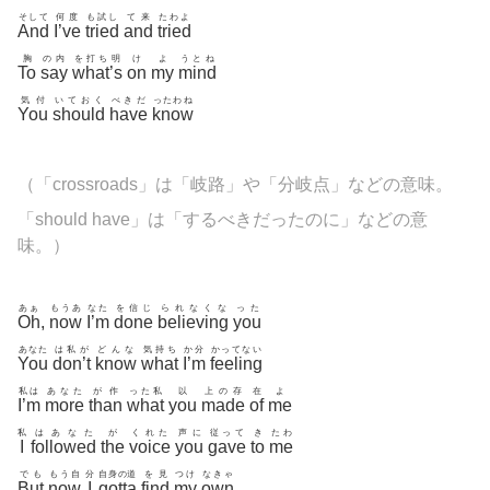
そして
何度
も試し
て来
たわよ
And
I’ve
tried
and
tried
胸
の内
を打ち明
け
よ
うとね
To
say
what’s
on
my
mind
気付
いておく
べきだ
ったわね
You
should
have
know
（「
crossroads」は「岐路」や「分岐点」などの意味。
「should have」は「するべきだったのに」などの意
味。）
あぁ
もうあ
なた
を信じ
られなくな
った
Oh
,
now
I’m
done
believing
you
あなた
は私が
どんな
気持ち
か分
かってない
You
don’t
know
what
I’m
feeling
私は
あなた
が作
った私
以
上の存
在
よ
I’m
more
than
what
you
made
of
me
私
はあなた
が
くれた
声に
従って
き
たわ
I
followed
the
voice
you
gave
to
me
でも
もう自
分
自身の道
を見
つけ
なきゃ
But
now
I
gotta
find
my
own