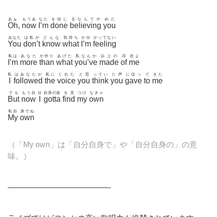
あぁ
もうあ
なた
を信じ
るなんてや
めた
Oh
,
now
I’m
done
believing
you
あなた
は私が
どんな
気持ち
か分
かってない
You
don’t
know
what
I’m
feeling
私は
あなた
が作り
あげた
私なんか
以上の
存
在よ
I’m
more
than
what
you’ve
made
of
me
私
はあなたが
私に
くれた
と思
ってい
た声
に従っ
て
きた
I
followed
the
voice
you
think
you
gave
to
me
でも
もう自
分
自身の道
を見
つけ
なきゃ
But
now
I
gotta
find
my
own
私自
身でね
My
own
（「My own」は「自分自身で」や「自分自身の」の意
味。）
—————————————-