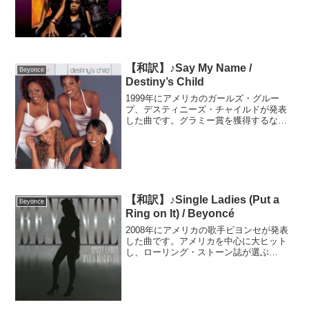
れ替えを経て初のシングルということも
あり、大ヒット曲となりました。アメリ
カのビルボードHOT...
【和訳】♪Say My Name /
Beyonce
Destiny’s Child
1999年にアメリカのガールズ・グルー
プ、デスティニーズ・チャイルドが発表
した曲です。グラミー賞を獲得するなど
多くの人気を獲得すると同時に、ガール
ズ・グループの曲としても様々なメディ
アで取り上げられるなど高い評価を得ま
した。その反面、グルー...
【和訳】♪Single Ladies (Put a
Beyonce
Ring on It) / Beyoncé
2008年にアメリカの歌手ビヨンセが発表
した曲です。アメリカを中心に大ヒット
し、ローリング・ストーン誌が選ぶ
「2008年シングル・ベスト100」では1位
に輝きました。曲作りにはビヨンセも参
加。自身がジェイZと結婚した後、二人の
結婚の影響力の...