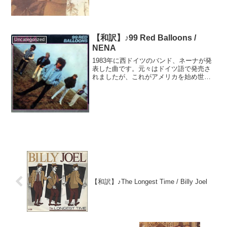
歌として書き下ろされ、映画と...
【和訳】♪99 Red Balloons /
Uncategorized
NENA
1983年に西ドイツのバンド、ネーナが発
表した曲です。元々はドイツ語で発売さ
れましたが、これがアメリカを始め世界
的に大ヒット。ドイツ語歌詞としては、
米ビルボード・チャートで2位まで登り詰
めた曲として、貴重な一曲となりまし
た。後に英語歌詞でも...
【和訳】♪The Longest Time / Billy Joel