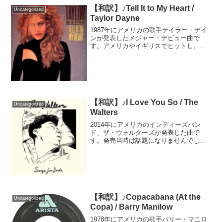
【和訳】♪Tell It to My Heart /
Uncategorized
Taylor Dayne
1987年にアメリカの歌手テイラー・デイ
ンが発表したメジャー・デビュー曲で
す。アメリカやイギリスでヒットし、グ
ラミー賞にもノミネートされました。と
にかく、音楽史に残るのではと言うくら
い、力強い歌唱力が魅力です。元々は誰
にも採用されなかった曲...
【和訳】♪I Love You So / The
Uncategorized
Walters
2014年にアメリカのインディーズバン
ド、ザ・ウォルターズが発表した曲で
す。発売当時は話題になりませんでした
が、7年後の2021年にショート動画に使わ
れると世界中で人気を集めました。--------
---------------------...
【和訳】♪Copacabana (At the
Uncategorized
Copa) / Barry Manilow
1978年にアメリカの歌手バリー・マニロ