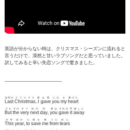
英語が分からない時は、クリスマス・シーズンに流れると
言うだけで、漠然と甘いラブソングだと思っていました。
訳してみると辛い失恋ソングで驚きました。
————————————-
去年の
クリスマス
僕
は君
に心
を
捧げた
Last
Christmas
,
I
gave
you
my
heart
でも
その
すぐ
次の
日
君は
それを
手
放した
But
the
very
next
day
,
you
gave
it
away
今年
涙か
ら
僕を
救
うた
めに
This
year
,
to
save
me
from
tears