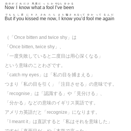
自分が
ど
れだけ
馬鹿だ
っ
たか
今なら
分かる
Now
I
know
what
a
fool
I’ve
been
でも
も
し君
にキス
され
たら
ま
た騙さ
れるって
分か
って
るんだ
But
if
you
kissed
me
now
,
I
know
you’d
fool
me
again
（「Once bitten and twice shy」は
「Once bitten, twice shy」、
「一度失敗していると二度目は用心深くなる」
という意味のことわざです。
「catch my eyes」は「私の目を捕まえる」
つまり「私の目を引く」「注目させる」の意味です。
「recognise」は「認識する」や「見分ける」、
「分かる」などの意味のイギリス英語です。
アメリカ英語だと「recognize」になります。
「I meant it」は直訳すると「私はそれを意味した」
ですが「真面目だ」や「本気で言った」