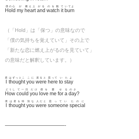
僕の心
が
燃え上
がる
のを観
て
いてよ
Hold
my
heart
and
watch
it
burn
（「Hold」は「保つ」の意味なので
「僕の気持ちを覚えていて」その上で
「新たな恋に燃え上がるのを見ていて」
の意味だと解釈しています。）
君
はずっとこ
こに
居ると
思って
い
たよ
I
thought
you
were
here
to
stay
どうし
て一日
だけ
僕を
愛
せ
る
のさ
How
could
you
love
me
for
a
day
?
僕
は君を特
別な
人だと
思ってい
たのに
I
thought
you
were
someone
special
————————————-