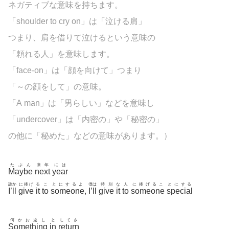
ネガティブな意味を持ちます。
「shoulder to cry on」は「泣ける肩」
つまり、肩を借りて泣けるという意味の
「頼れる人」を意味します。
「face-on」は「顔を向けて」つまり
「～の顔をして」の意味。
「A man」は「男らしい」などを意味し
「
undercover」は「内密の」や「秘密の」
の他に「秘めた」などの意味があります。
）
たぶん
来年
には
Maybe
next
year
誰か
に捧げ
る
こ
とにするよ
僕は
特別
な
人
に捧げるこ
とにする
I’ll
give
it
to
someone
,
I’ll
give
it
to
someone
special
何かお返し
と
してさ
Something
in
return