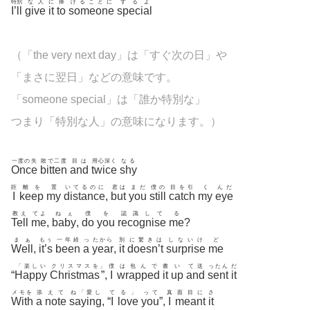
特別
な人
に
捧
げることに
するよ
I’ll
give
it
to
someone
special
（「the very next day」は「すぐ次の日」や
「まさに翌日」などの意味です。
「someone special」は「誰か特別な」
つまり「特別な人」の意味になります。）
一度の失
敗で二度
目は
用心深く
なる
Once
bitten
and
twice
shy
距
離を
置
いてるのに
君は
まだ
僕の
目を引
く
んだ
I
keep
my
distance
,
but
you
still
catch
my
eye
教え
てよ
ねぇ
僕
を
認識して
る
Tell
me
,
baby
,
do
you
recognise
me
?
まぁ
もぅ
一年経
っ
たから
別
に驚きは
しないけ
ど
Well
,
it’s
been
a
year
,
it
doesn’t
surprise
me
「楽しい
クリスマスを
」
僕
は包んで
書
い
て送
ったん
だ
“
Happy
Christmas
”
,
I
wrapped
it
up
and
sent
it
メモを
添
えて
ね「愛し
て
る」
って
真
面目に
さ
With
a
note
saying
, “
I
love
you
”,
I
meant
it