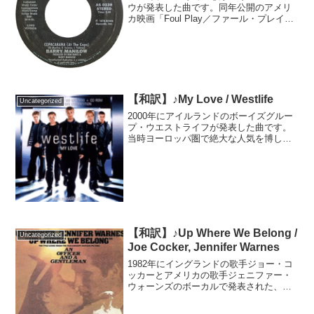
ウが発表した曲です。同年公開のアメリ
カ映画「Foul Play／ファール・プレイ」
の挿入歌でした。世界中でヒットした
後、「コパカバーナ」の楽曲を基にミュ
ージカルと映画が作られました。アメリ
カのドラマな...
【和訳】♪My Love / Westlife
Uncategorized
2000年にアイルランドのボーイズグルー
プ・ウエストライフが発表した曲です。
当時ヨーロッパ圏で絶大な人気を博して
おり、この曲でイギリスチャートにおい
て、デビューから7曲連続1位という快挙
を成し遂げました。MVはウエストライフ
にとってYouT...
【和訳】♪Up Where We Belong /
Uncategorized
Joe Cocker, Jennifer Warnes
1982年にイングランドの歌手ジョー・コ
ッカーとアメリカの歌手ジェニファー・
ウォーンズのボーカルで発表された、映
画「An Officer and a Gentleman／愛と青
春の旅立ち」の主題歌です。映画の主題