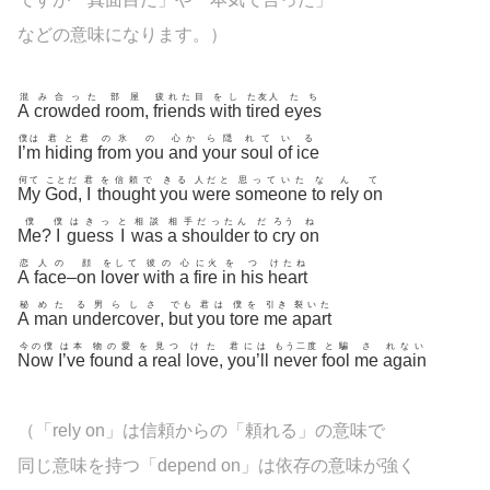
などの意味になります。）
混
み合った
部屋
疲れた目
をし
た友人
たち
A
crowded
room
,
friends
with
tired
eyes
僕は
君と君
の氷
の
心か
ら隠
れて
い
る
I’m
hiding
from
you
and
your
soul
of
ice
何て
ことだ
君
を信頼で
きる
人だと
思っていた
な
ん
て
My
God
,
I
thought
you
were
someone
to
rely
on
僕
僕
はきっ
と
相談
相
手だったん
だ
ろう
ね
Me
?
I
guess
I
was
a
shoulder
to
cry
on
恋
人の
顔
をして
彼の
心
に火
を
つ
けたね
A
face
–
on
lover
with
a
fire
in
his
heart
秘
めた
る男らしさ
でも
君は
僕を
引き
裂いた
A
man
undercover
,
but
you
tore
me
apart
今の僕
は本
物の愛
を
見つ
けた
君には
もう二度
と騙
さ
れない
Now
I’ve
found
a
real
love
,
you’ll
never
fool
me
again
（「rely on」は信頼からの「頼れる」の意味で
同じ意味を持つ「depend on」は依存の意味が強く