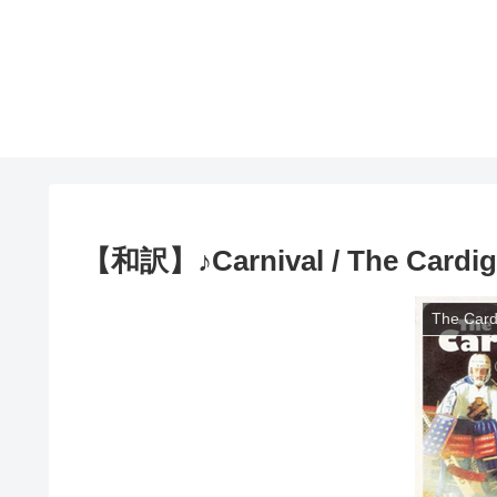
【和訳】♪Carnival / The Cardi
The Card