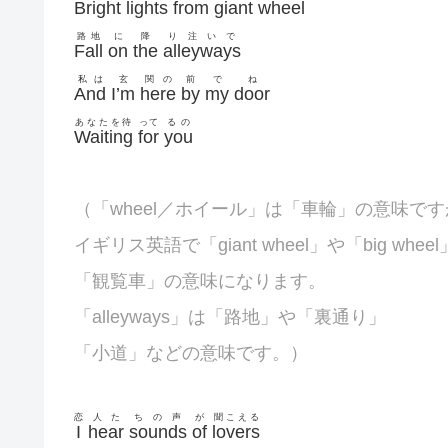
Bright
lights
from
giant
wheel
路地
に
降
り注いで
Fall
on
the
alleyways
私は
玄
関の
前
で
ね
And
I’m
here
by
my
door
あなたを待
って
るの
Waiting
for
you
（「
wheel／ホイール」は「車輪」の意味です
イギリス英語で「
giant wheel」や「big whee
「観覧車」の意味になります。
「
alleyways」は「路地」や「裏通り」
「小道」などの意味です。）
恋
人た
ちの声
が
聞こえる
I
hear
sounds
of
lovers