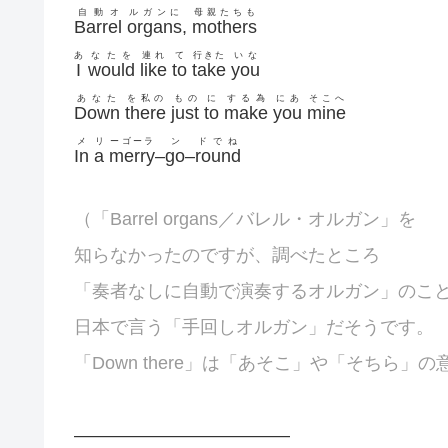
自動オ
ルガンに
母親たちも
Barrel
organs
,
mothers
あ
なたを
連れ
て
行きた
いな
I
would
like
to
take
you
あなた
を私の
もの
に
する為
にあ
そこへ
Down
there
just
to
make
you
mine
メ
リ
ーゴーラ
ン
ドでね
In
a
merry
–
go
–
round
（「
Barrel organs／バレル・オルガン」を
知らなかったのですが、
調べたところ
「奏者なしに自動で演奏するオルガン」のこ
日本で言う「手回しオルガン」だそうです。
「Down there」は「あそこ」や「そちら」
————————————