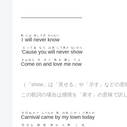
————————————
私
には
決して分
からない
I
will
never
know
だってあ
なた
は決
して表さ
ないから
‘
Cause
you
will
never
show
さぁほら
今
すぐ
私を
愛し
てよ
Come
on
and
love
me
now
（「show」は「見せる」や「示す」などの意
この歌詞の場合は感情を「表す」の意味で訳
今日ねカー
ニバルが
私
の街
にやっ
て来たの
Carnival
came
by
my
town
today
巨大な
観覧
車か
ら輝
く光