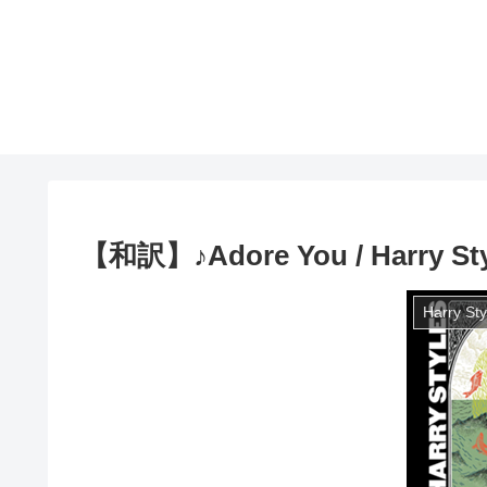
【和訳】♪Adore You / Harry Sty
Harry Sty