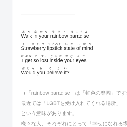
——————————–
君が
幸
せな
場所へ
行こうよ
Walk
in
your
rainbow
paradise
イチゴのリ
ップみた
いな
心
境さ
Strawberry
lipstick
state
of
mind
君
の瞳
に
すっ
かり夢
中な
んだ
I
get
so
lost
inside
your
eyes
信じら
れ
るか
い
Would
you
believe
it
?
（「rainbow paradise」は「虹色の楽園」で
最近では「LGBTを受け入れてくれる場所」
という意味があります。
様々な人、それぞれにとって「幸せになれる