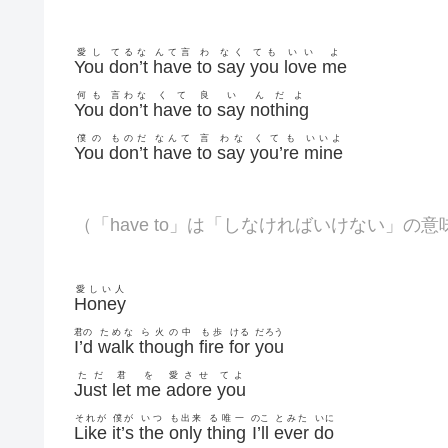
愛し
てるな
んて言
わ
なく
ても
いい
よ
You
don’t
have
to
say
you
love
me
何も
言わな
くて
良
い
んだよ
You
don’t
have
to
say
nothing
僕の
ものだ
なんて
言
わな
くても
いいよ
You
don’t
have
to
say
you’re
mine
（「have to」は「しなければいけない」の意
愛しい人
Honey
君の
ためな
ら火の中
も歩
ける
だろう
I’d
walk
though
fire
for
you
ただ
君
を
愛させ
てよ
Just
let
me
adore
you
それが
僕が
いつ
も出来
る唯一
のこ
とみた
いに
Like
it’s
the
only
thing
I’ll
ever
do