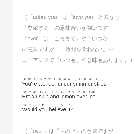
（「adore you」は「love you」と異なり
「尊敬する」の意味合いが強いです。
「ever」は「これまで」や「いつか」
の意味ですが、「時間を問わない」の
ニュアンスで「いつも」の意味もあります。
夏空の
下で君は
素晴ら
しい神秘
だよ
You’re
wonder
under
summer
skies
褐色の
肌と
冷た
いレモン
の飲
み物
Brown
skin
and
lemon
over
ice
信じら
れ
るか
い
Would
you
believe
it
?
（「over」は「～の上」の意味ですが