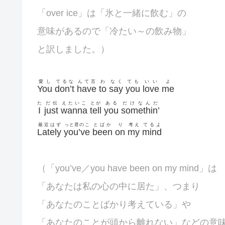
「over ice」は「氷と一緒に飲む」の
意味があるので「冷たい～の飲み物」
と訳しました。）
愛し
てるな
んて言
わ
なく
ても
いい
よ
You
don’t
have
to
say
you
love
me
た
だ伝
えたいこ
とが
ある
だけなんだ
I
just
wanna
tell
you
somethin’
最近はず
っと君のこ
とばか
り
考え
てるよ
Lately
you’ve
been
on
my
mind
（「you’ve／you have been on my mind」は
「あなたは私の心の中に居た」、つまり
「あなたのことばかり考えている」や
「あなたのことが頭から離れない」などの意