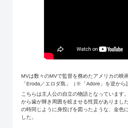
MVは数々のMVで監督を務めたアメリカの映
「Eroda／エロダ島」（※「Adore」を逆
こちらは主人公の自立の物語となっています
から歯が輝き周囲を眩ませる性質がありまし
の時同じように身投げを図ったような、金色
した。