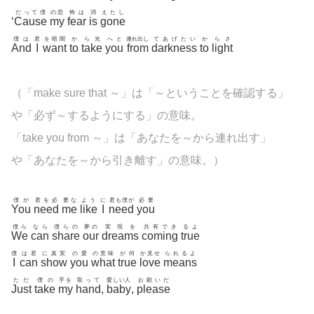
だって僕
の恐
怖は
消
えたし
‘
Cause
my
fear
is
gone
僕は
君
を暗闇
か
ら光
へと
連れ出し
てあげたい
か
らさ
And
I
want
to
take
you
from
darkness
to
light
（「make sure that ～」は「～ということを確認する」
や「必ず～するようにする」の意味。
「take you from ～」は「あなたを～から連れ出す」
や「あなたを～から引き離す」の意味。）
僕が
君を必
要な
よう
に
君も僕が
必要
You
need
me
like
I
need
you
僕ら
なら
僕らの
夢の
実現を
共有でき
るよ
We
can
share
our
dreams
coming
true
僕
は君
に真実
の愛
の意味
が何
か見せ
られるよ
I
can
show
you
what
true
love
means
ただ
僕の
手を
取って
愛しい人
お願いだ
Just
take
my
hand
,
baby
,
please