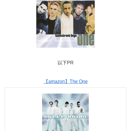
以下PR
【amazon】The One