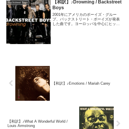
【和訳】♪Drowning / Backstreet
Backstreet Boys
Boys
2001年にアメリカのボーイズ・グルー
プ、バックストリート・ボーイズが発表
した曲です。ヨーロッパを中心にヒット
しました。このシングル発売からグルー
プは約二年間の活動休止に入りました。--
---------------------------...
【和訳】♪Emotions / Mariah Carey
【和訳】♪What A Wonderful World /
Louis Armstrong