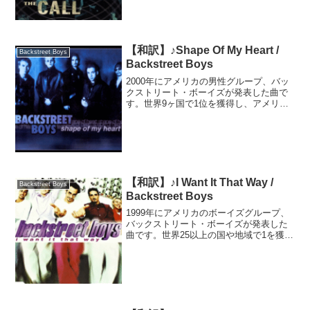
被害者であるかのような歌い出しに、謝
罪するようで最後...
【和訳】♪Shape Of My Heart /
Backstreet Boys
Backstreet Boys
2000年にアメリカの男性グループ、バッ
クストリート・ボーイズが発表した曲で
す。世界9ヶ国で1位を獲得し、アメリカ
では最高9位を記録しました。大ヒットと
はならなかったものの、グラミー賞では
「最優秀ポップ・パフォーマンス」を獲
得し「後のグルー...
【和訳】♪I Want It That Way /
Backstreet Boys
Backstreet Boys
1999年にアメリカのボーイズグループ、
バックストリート・ボーイズが発表した
曲です。世界25以上の国や地域で1を獲得
する大ヒットとなりました。米ローリン
グ・ストーン誌による「オールタイム・
グレイテスト・ソング500」では240位に
ランクイン...