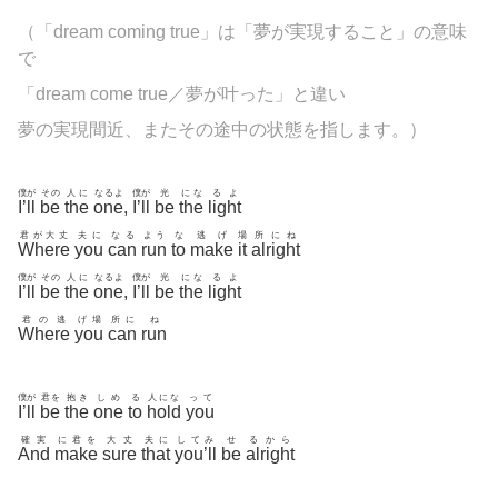
（「dream coming true」は「夢が実現すること」の意味
で
「dream come true／夢が叶った」と違い
夢の実現間近、またその途中の状態を指します。）
僕が
その
人に
なるよ
僕が
光
にな
るよ
I’ll
be
the
one
,
I’ll
be
the
light
君が大丈
夫に
なる
よう
な
逃げ
場
所にね
Where
you
can
run
to
make
it
alright
僕が
その
人に
なるよ
僕が
光
にな
るよ
I’ll
be
the
one
,
I’ll
be
the
light
君の逃
げ場
所に
ね
Where
you
can
run
僕が
君を
抱き
しめ
る
人にな
って
I’ll
be
the
one
to
hold
you
確実
に君を
大丈
夫に
してみ
せ
るから
And
make
sure
that
you’ll
be
alright