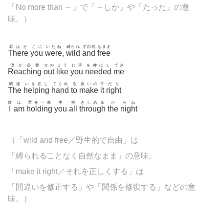
「No more than ～」で「～しか」や「たった」の意
味。）
君はそ
こに
いたね
縛られ
ず自然
なまま
There
you
were
,
wild
and
free
僕が必要
かの
よう
に手
を伸ばし
てさ
Reaching
out
like
you
needed
me
間違
いを正し
てくれ
る
救いの
手
だと
The
helping
hand
to
make
it
right
僕
は
君を一晩
中
抱
きしめる
か
らね
I
am
holding
you
all
through
the
night
（「wild and free／野生的で自由」は
「縛られることなく自然なまま」の意味。
「make it right／それを正しくする」は
「間違いを修正する」や「関係を修復する」などの意
味。）