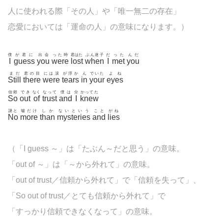
人に使われる際「その人」や「唯一無二の存在」
恋愛においては「運命の人」の意味になります。）
僕
が君に
出会
った時
君はた
ぶん迷子
だ
った
んだ
I
guess
you
were
lost
when
I
met
you
まだ
君の目
には涙
が浮か
ん
でいた
よね
Still
there
were
tears
in
your
eyes
信頼
でき
なく
なって
僕は
分
かってた
So
out
of
trust
and
I
knew
謎と
嘘だけ
しか
ないという
こと
がね
No
more
than
mysteries
and
lies
（「I guess ～」は「たぶん～だと思う」の意味。
「out of ～」は「～から外れて」の意味。
「out of trust／信頼から外れて」で「信頼を失って」、
「So out of trust／とても信頼から外れて」で
「すっかり信頼できなくなって」の意味。