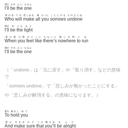
僕が
その
人に
なるよ
I’ll
be
the
one
君の全
ての
悲しみを
無
かった
ことにする
その人にね
Who
will
make
all
you
sorrows
undone
僕が
光
にな
るよ
I’ll
be
the
light
君が逃
げ場
がど
こに
もないと
感じる時
に
は
When
you
feel
like
there’s
nowhere
to
run
僕が
その
人に
なるよ
I’ll
be
the
one
（「undone」は「元に戻す」や「取り消す」などの意味
で
「sorrows undone」で「悲しみが無かったことにする」
や「悲しみが解消する」の意味になります。）
君を
抱きし
めて
To
hold
you
君が
大丈夫
かど
うか
確かめ
る
んだ
And
make
sure
that
you’ll
be
alright