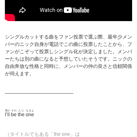
シングルカットする曲をファン投票で選ぶ際、最年少メン
バーのニック自身が電話でこの曲に投票したことから、フ
ァンがこぞって投票しシングル化が決定しました。メンバ
ーたちは別の曲になると予想していたそうです。ニックの
自由奔放な性格と同時に、メンバーの仲の良さと信頼関係
が伺えます。
——————————————
僕が
その
人に
なるよ
I’ll
be
the
one
（タイトルでもある「the one」は