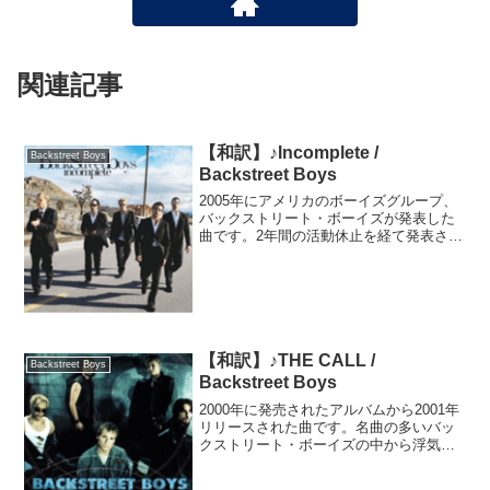
関連記事
【和訳】♪Incomplete /
Backstreet Boys
Backstreet Boys
2005年にアメリカのボーイズグループ、
バックストリート・ボーイズが発表した
曲です。2年間の活動休止を経て発表さ
れ、これまでのポップなアイドルの雰囲
気から脱却した曲調が世界中でヒットし
ました。この曲が収録されたアルバム
「Never Gone...
【和訳】♪THE CALL /
Backstreet Boys
Backstreet Boys
2000年に発売されたアルバムから2001年
リリースされた曲です。名曲の多いバッ
クストリート・ボーイズの中から浮気ソ
ングであるこの曲が好きな理由は、じわ
じわと笑えるからです。笑まるで自分が