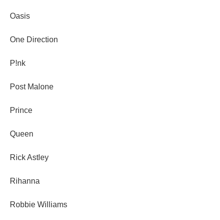
Oasis
One Direction
P!nk
Post Malone
Prince
Queen
Rick Astley
Rihanna
Robbie Williams