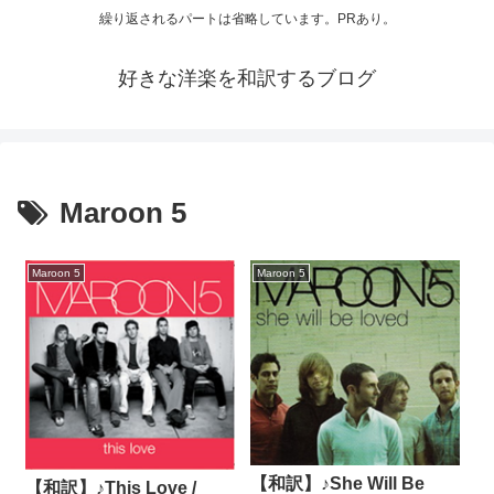
繰り返されるパートは省略しています。PRあり。
好きな洋楽を和訳するブログ
Maroon 5
Maroon 5
Maroon 5
【和訳】♪She Will Be
【和訳】♪This Love /