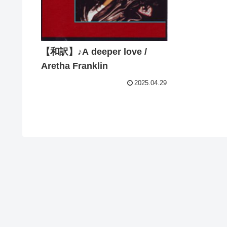
【和訳】♪A deeper love /
Aretha Franklin
2025.04.29