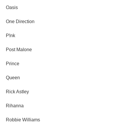
Oasis
One Direction
P!nk
Post Malone
Prince
Queen
Rick Astley
Rihanna
Robbie Williams