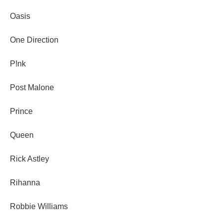
Oasis
One Direction
P!nk
Post Malone
Prince
Queen
Rick Astley
Rihanna
Robbie Williams