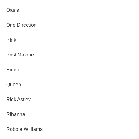
Oasis
One Direction
P!nk
Post Malone
Prince
Queen
Rick Astley
Rihanna
Robbie Williams