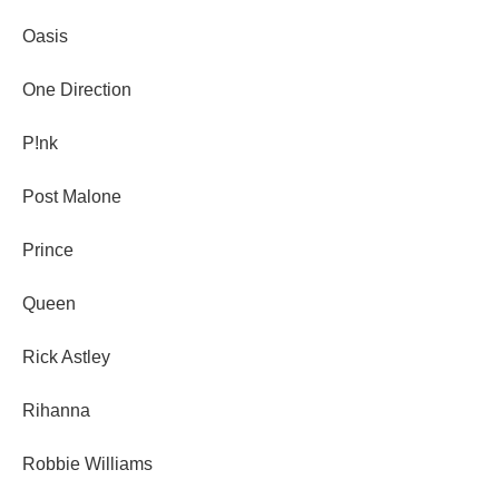
Oasis
One Direction
P!nk
Post Malone
Prince
Queen
Rick Astley
Rihanna
Robbie Williams