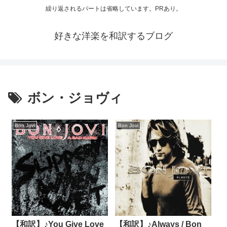
繰り返されるパートは省略しています。PRあり。
好きな洋楽を和訳するブログ
ボン・ジョヴィ
Bon Jovi
Bon Jovi
【和訳】♪You Give Love
【和訳】♪Always / Bon