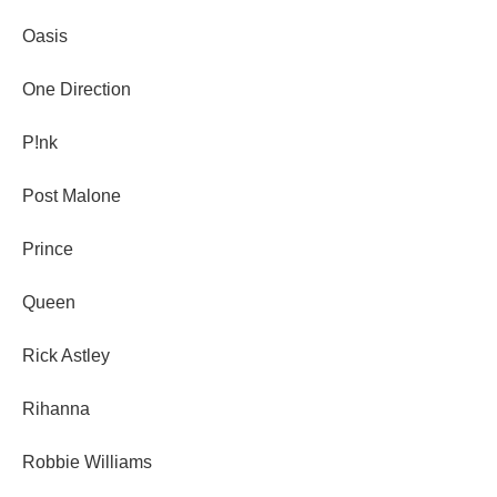
Oasis
One Direction
P!nk
Post Malone
Prince
Queen
Rick Astley
Rihanna
Robbie Williams