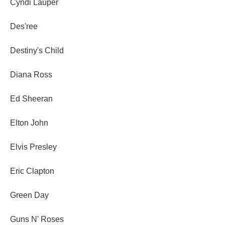
Cyndi Lauper
Des'ree
Destiny's Child
Diana Ross
Ed Sheeran
Elton John
Elvis Presley
Eric Clapton
Green Day
Guns N' Roses