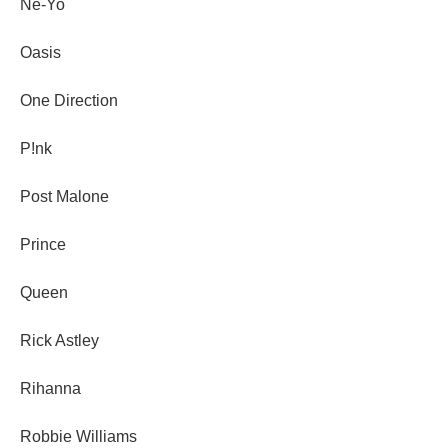
Ne-Yo
Oasis
One Direction
P!nk
Post Malone
Prince
Queen
Rick Astley
Rihanna
Robbie Williams