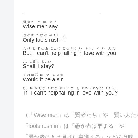
——————————————
賢者た
ちは
言う
Wise
men
say
愚か者
だけが
早まる
と
Only
fools
rush
in
だけ
ど
私はあ
なたに
恋せずに
い
られ
ない
んだ
But
I
can’t
help
falling
in
love
with
you
ここに居
て
もいい
Shall
I
stay
?
それは罪
に
な
る
かな
Would
it
be
a
sin
もし
私
があな
たに恋
すること
を
止めら
れないと
したら
If
I
can’t
help
falling
in
love
with
you
?
（「Wise men」は「賢者たち」や「賢い人
「fools rush in」は「愚か者は早まる」や
「愚か者は向う見ずに突進する」などの意味