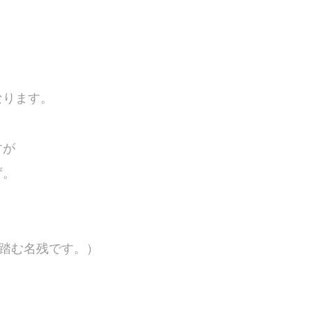
なります。
すが
ず。
韻を踏む名残です。）