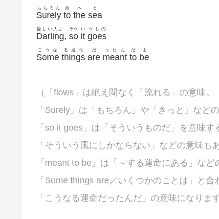
もちろん
海
へ
と
Surely
to
the
sea
愛しい人よ
そう
い
うもの
Darling
,
so
it
goes
こうな
る運命
だ
ったん
だ
よ
Some
things
are
meant
to
be
（「flows」は絶え間なく「流れる」の意味。
「Surely」は「もちろん」や「きっと」など
「so it goes」は「そういうものだ」を意味
「そういう風にしかならない」などの意味も
「meant to be」は「～する運命にある」な
「Some things are／いくつかのことは」と
「こうなる運命だったんだ」の意味になりま