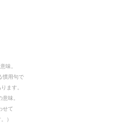
の意味。
する慣用句で
あります。
どの意味。
合わせて
す。）