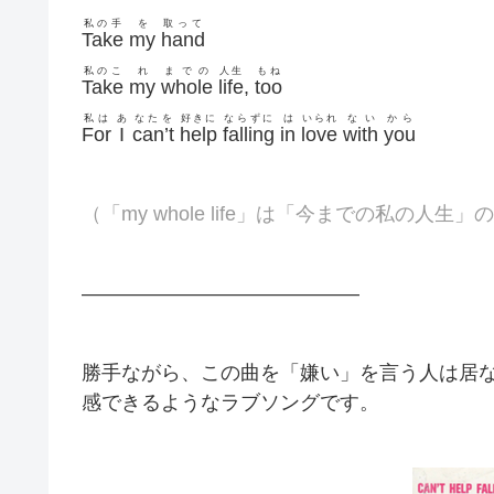
私の手
を
取って
Take
my
hand
私のこ
れ
までの
人生
もね
Take
my
whole
life
,
too
私は
あ
なたを
好きに
ならずに
は
いられ
ない
から
For
I
can’t
help
falling
in
love
with
you
（「my whole life」は「今までの私の人生
——————————————
勝手ながら、この曲を「嫌い」を言う人は居
感できるようなラブソングです。