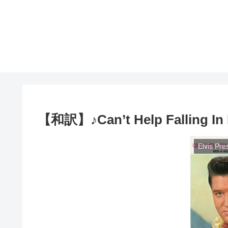
【和訳】♪Can’t Help Falling In L
Elvis Pre