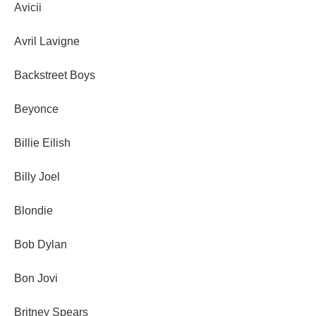
Avicii
Avril Lavigne
Backstreet Boys
Beyonce
Billie Eilish
Billy Joel
Blondie
Bob Dylan
Bon Jovi
Britney Spears