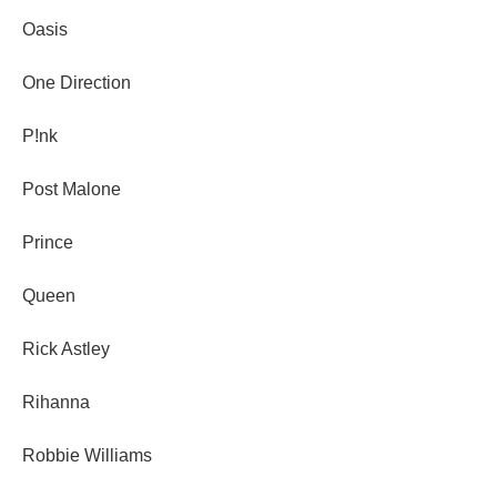
Oasis
One Direction
P!nk
Post Malone
Prince
Queen
Rick Astley
Rihanna
Robbie Williams