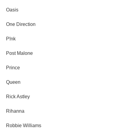
Oasis
One Direction
P!nk
Post Malone
Prince
Queen
Rick Astley
Rihanna
Robbie Williams