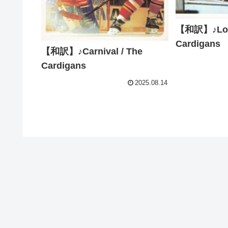
【和訳】♪Love
Cardigans
【和訳】♪Carnival / The
Cardigans
2025.08.14