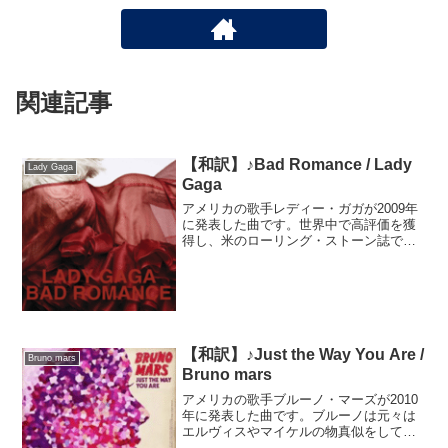
関連記事
【和訳】♪Bad Romance / Lady
Lady Gaga
Gaga
アメリカの歌手レディー・ガガが2009年
に発表した曲です。世界中で高評価を獲
得し、米のローリング・ストーン誌では
2009年の「優秀楽曲25」の10位にランク
インしました。歌詞はガガがワールドツ
アー中に患った精神疾患から着想を得た
そうです。イ...
【和訳】♪Just the Way You Are /
Bruno mars
Bruno mars
アメリカの歌手ブルーノ・マーズが2010
年に発表した曲です。ブルーノは元々は
エルヴィスやマイケルの物真似をして人
気を集め、様々なアーティストの楽曲に