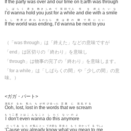
If
the
party
was
over
and
our
time
on
Earth
was
through
し
ばらく
君を
抱き
しめ
て
笑
顔で人
生
を
終え
た
いな
I’d
wanna
hold
you
just
for
a
while
and
die
with
a
smile
も
し
世界が
終わ
るのなら
僕
は君の
隣
で死
に
たい
If
the
world
was
ending
,
I’d
wanna
be
next
to
you
（「was through」は「終えた」などの意味ですが
「end」は区切りの「終わり」を意味し
「through」は物事の完了の「終わり」を意味します。
「for a while」は「しばらくの間」や「少しの間」の意
味。）
<ガガ・パート>
混乱す
るわ
私た
ち
が叫
び合った
言葉
に
混乱する
Ooh
,
lost
,
lost
in
the
words
that
we
scream
も
う二度
とはこ
んなこと
し
たく
ないのよ
I
don’t
even
wanna
do
this
anymore
だってあ
なた
が私にとっ
て大切な
存在と
もう
分かって
る
でしょ
‘
Cause
you
already
know
what
you
mean
to
me