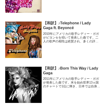
参加していました。この曲は彼のソロデ
ビュー曲であり代表作の一つでもありま
す。この曲はデビュー...
【和訳】♪Telephone / Lady
Beyonce
Gaga ft. Beyoncé
2010年にアメリカの歌手レディー・ガガ
がビヨンセを招いて発表した曲です。二
人の歌声の相性は絶賛され、多くの評論
家が2010年のベスト・ソングに選びまし
た。アメリカやカナダでもヒットしまし
たが、ヨーロッパ圏では各国でチャート1
位を獲得する大...
【和訳】♪Born This Way / Lady
Lady Gaga
Gaga
2011年にアメリカの歌手レディー・ガガ
が発表した曲です。米を始め世界13ヵ国
のチャートで1位に輝き、日本では自身初
となる1位を獲得しました。2019年には日
本映画「ファブル」の主題歌に起用され
ました。iTunesでは史上最速の5日間で
10...