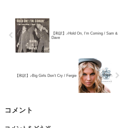
【和訳】♪Hold On, I’m Coming / Sam &
Dave
【和訳】♪Big Girls Don’t Cry / Fergie
コメント