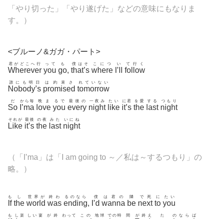
「やり切った」「やり遂げた」などの意味にもなりま
す。）
<ブルーノ&ガガ・パート>
君がどこへ行
って
も
僕はそ
こにつ
い
て行く
Wherever
you
go
,
that’s
where
I’ll
follow
誰にも明日
は約束さ
れていない
Nobody’s
promised
tomorrow
だ
から毎
晩ま
るで
最後の
一夜み
たい
に君
を愛
する
つもり
So
I’ma
love
you
every
night
like
it’s
the
last
night
それが
最後
の夜
みた
いにね
Like
it’s
the
last
night
（「I’ma」は「I am going to ～／私は～するつもり」の
略。）
も
し
世界が
終わ
るのなら
僕
は君の
隣
で死
に
たい
If
the
world
was
ending
,
I’d
wanna
be
next
to
you
も
し楽
しい宴
が終
わって
この
地球
での時
間
が終え
た
のならば