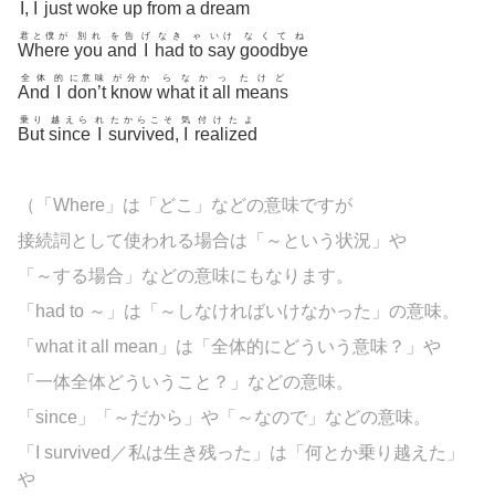
I
,
I
just
woke
up
from
a
dream
君と僕が
別れ
を告
げ
なき
ゃ
いけ
なくてね
Where
you
and
I
had
to
say
goodbye
全体
的
に意味
が分か
らな
か
っ
たけど
And
I
don’t
know
what
it
all
means
乗り
越えら
れ
たからこそ
気
付けたよ
But
since
I
survived
,
I
realized
（「Where」は「どこ」などの意味ですが
接続詞として使われる場合は「～という状況」や
「～する場合」などの意味にもなります。
「had to ～」は「～しなければいけなかった」の意味。
「what it all mean」は「全体的にどういう意味？」や
「一体全体どういうこと？」などの意味。
「
since」「～だから」や「～なので」などの意味。
「I survived／私は生き残った」は「何とか乗り越えた」
や