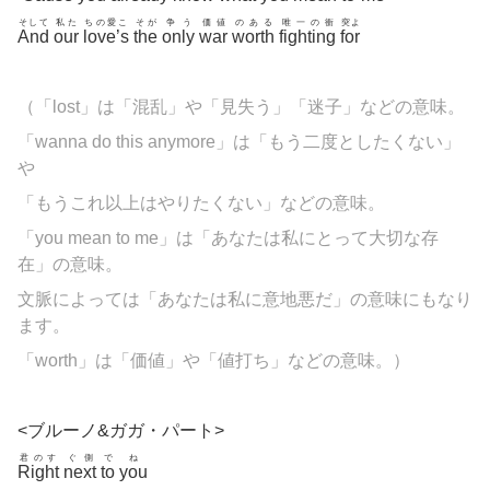
そして
私た
ちの愛こ
そが
争う
価値
のある
唯一の衝
突よ
And
our
love’s
the
only
war
worth
fighting
for
（「lost」は「混乱」や「見失う」「迷子」などの意味。
「wanna do this anymore」は「もう二度としたくない」
や
「もうこれ以上はやりたくない」などの意味。
「you mean to me」は「あなたは私にとって大切な存
在」の意味。
文脈によっては「あなたは私に意地悪だ」の意味にもなり
ます。
「
worth」は「価値」や「値打ち」などの意味。
）
<ブルーノ&ガガ・パート>
君のす
ぐ側
で
ね
Right
next
to
you