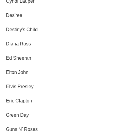
Cyndi Lauper
Des'ree
Destiny's Child
Diana Ross
Ed Sheeran
Elton John
Elvis Presley
Eric Clapton
Green Day
Guns N' Roses