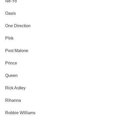
Ne-Yo
Oasis
One Direction
P!nk
Post Malone
Prince
Queen
Rick Astley
Rihanna
Robbie Williams