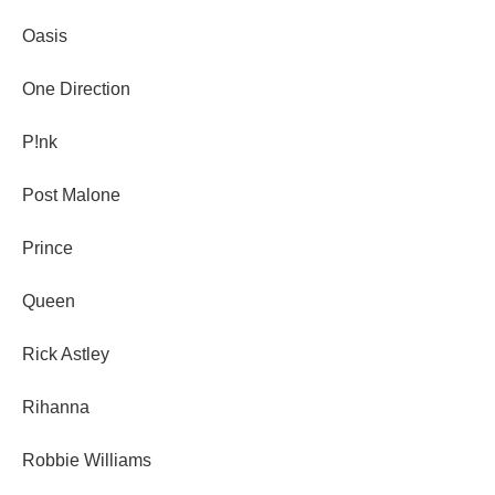
Oasis
One Direction
P!nk
Post Malone
Prince
Queen
Rick Astley
Rihanna
Robbie Williams