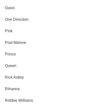
Oasis
One Direction
P!nk
Post Malone
Prince
Queen
Rick Astley
Rihanna
Robbie Williams