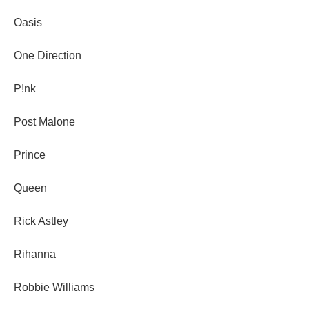
Oasis
One Direction
P!nk
Post Malone
Prince
Queen
Rick Astley
Rihanna
Robbie Williams