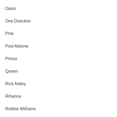
Oasis
One Direction
P!nk
Post Malone
Prince
Queen
Rick Astley
Rihanna
Robbie Williams