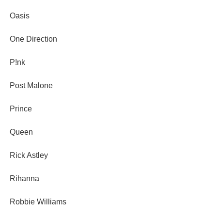
Oasis
One Direction
P!nk
Post Malone
Prince
Queen
Rick Astley
Rihanna
Robbie Williams