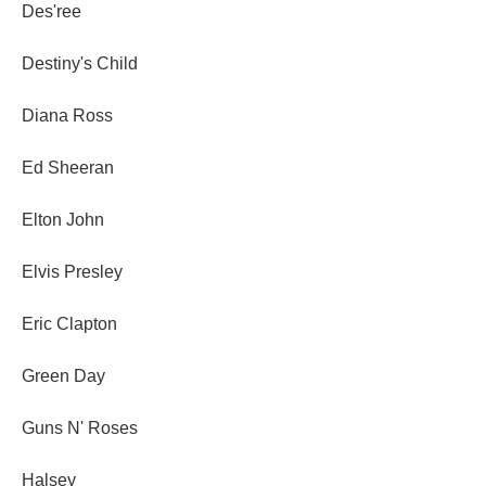
Des'ree
Destiny's Child
Diana Ross
Ed Sheeran
Elton John
Elvis Presley
Eric Clapton
Green Day
Guns N' Roses
Halsey