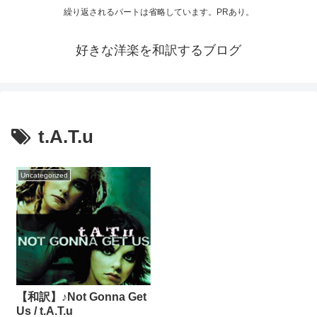
繰り返されるパートは省略しています。PRあり。
好きな洋楽を和訳するブログ
t.A.T.u
Uncategorized
【和訳】♪Not Gonna Get
Us / t.A.T.u