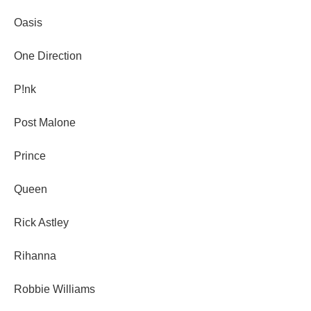
Oasis
One Direction
P!nk
Post Malone
Prince
Queen
Rick Astley
Rihanna
Robbie Williams